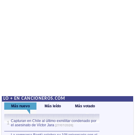
LO + EN CANCIONEROS.COM
Más nuevo
Más leído
Más votado
Capturan en Chile al último exmilitar condenado por
La comparsa Bantú
1
el asesinato de Víctor Jara
mayor desfile de
1
[27/07/2026]
hecho fuera de U
por Manel Gausachs