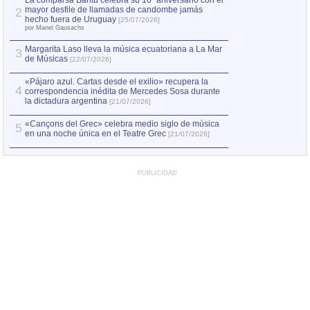
La comparsa Bantú celebra su 10º aniversario con el
mayor desfile de llamadas de candombe jamás
2
Capturan en Chile
2
hecho fuera de Uruguay
[25/07/2026]
el asesinato de Ví
por Manel Gausachs
Margarita Laso lleva la música ecuatoriana a La Mar
3
de Músicas
[22/07/2026]
«Pájaro azul. Cartas desde el exilio» recupera la
4
correspondencia inédita de Mercedes Sosa durante
la dictadura argentina
[21/07/2026]
«Cançons del Grec» celebra medio siglo de música
5
en una noche única en el Teatre Grec
[21/07/2026]
PUBLICIDAD