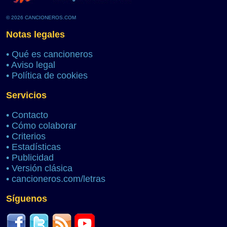
© 2026 CANCIONEROS.COM
Notas legales
•
Qué es cancioneros
•
Aviso legal
•
Política de cookies
Servicios
•
Contacto
•
Cómo colaborar
•
Criterios
•
Estadísticas
•
Publicidad
•
Versión clásica
•
cancioneros.com/letras
Síguenos