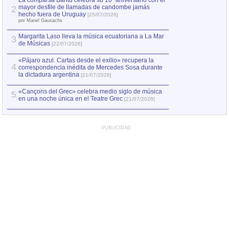
La comparsa Bantú celebra su 10º aniversario con el
mayor desfile de llamadas de candombe jamás
2
Capturan en Chile
2
hecho fuera de Uruguay
[25/07/2026]
el asesinato de Ví
por Manel Gausachs
Margarita Laso lleva la música ecuatoriana a La Mar
3
de Músicas
[22/07/2026]
«Pájaro azul. Cartas desde el exilio» recupera la
4
correspondencia inédita de Mercedes Sosa durante
la dictadura argentina
[21/07/2026]
«Cançons del Grec» celebra medio siglo de música
5
en una noche única en el Teatre Grec
[21/07/2026]
PUBLICIDAD