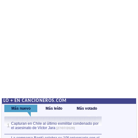
LO + EN CANCIONEROS.COM
Más nuevo
Más leído
Más votado
Capturan en Chile al último exmilitar condenado por
La comparsa Bantú
1
el asesinato de Víctor Jara
mayor desfile de
1
[27/07/2026]
hecho fuera de U
por Manel Gausachs