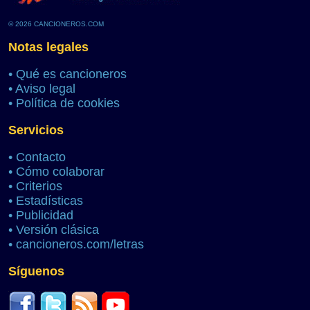
© 2026 CANCIONEROS.COM
Notas legales
•
Qué es cancioneros
•
Aviso legal
•
Política de cookies
Servicios
•
Contacto
•
Cómo colaborar
•
Criterios
•
Estadísticas
•
Publicidad
•
Versión clásica
•
cancioneros.com/letras
Síguenos