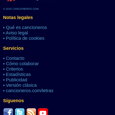
© 2026 CANCIONEROS.COM
Notas legales
•
Qué es cancioneros
•
Aviso legal
•
Política de cookies
Servicios
•
Contacto
•
Cómo colaborar
•
Criterios
•
Estadísticas
•
Publicidad
•
Versión clásica
•
cancioneros.com/letras
Síguenos