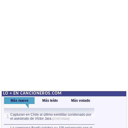
LO + EN CANCIONEROS.COM
Más nuevo
Más leído
Más votado
Capturan en Chile al último exmilitar condenado por
La comparsa Bantú
1
el asesinato de Víctor Jara
mayor desfile de
1
[27/07/2026]
hecho fuera de U
por Manel Gausachs