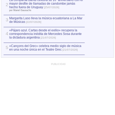
La comparsa Bantú celebra su 10º aniversario con el
mayor desfile de llamadas de candombe jamás
2
Capturan en Chile
2
hecho fuera de Uruguay
[25/07/2026]
el asesinato de Ví
por Manel Gausachs
Margarita Laso lleva la música ecuatoriana a La Mar
3
de Músicas
[22/07/2026]
«Pájaro azul. Cartas desde el exilio» recupera la
4
correspondencia inédita de Mercedes Sosa durante
la dictadura argentina
[21/07/2026]
«Cançons del Grec» celebra medio siglo de música
5
en una noche única en el Teatre Grec
[21/07/2026]
PUBLICIDAD