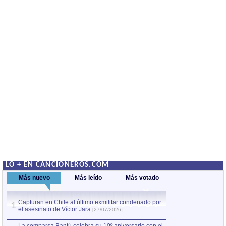
LO + EN CANCIONEROS.COM
Más nuevo
Más leído
Más votado
Capturan en Chile al último exmilitar condenado por
La comparsa Bantú
1
el asesinato de Víctor Jara
mayor desfile de
1
[27/07/2026]
hecho fuera de U
por Manel Gausachs