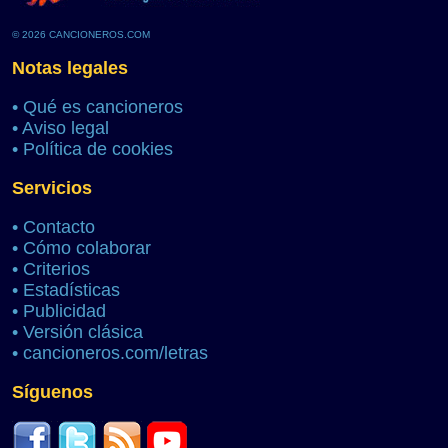
© 2026 CANCIONEROS.COM
Notas legales
•
Qué es cancioneros
•
Aviso legal
•
Política de cookies
Servicios
•
Contacto
•
Cómo colaborar
•
Criterios
•
Estadísticas
•
Publicidad
•
Versión clásica
•
cancioneros.com/letras
Síguenos