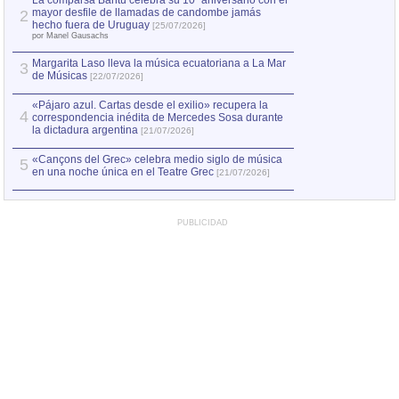
La comparsa Bantú celebra su 10º aniversario con el
mayor desfile de llamadas de candombe jamás
2
Capturan en Chile
2
hecho fuera de Uruguay
[25/07/2026]
el asesinato de Ví
por Manel Gausachs
Margarita Laso lleva la música ecuatoriana a La Mar
Margarita Laso ll
3
3
de Músicas
de Músicas
[22/07/2026]
[22/07
«Pájaro azul. Cartas desde el exilio» recupera la
4
correspondencia inédita de Mercedes Sosa durante
la dictadura argentina
[21/07/2026]
«Cançons del Grec» celebra medio siglo de música
5
en una noche única en el Teatre Grec
[21/07/2026]
PUBLICIDAD