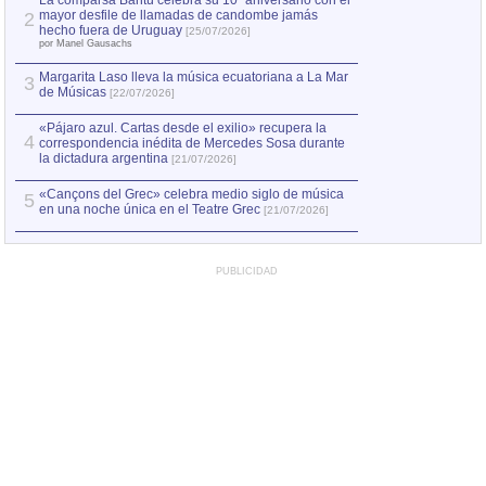
La comparsa Bantú celebra su 10º aniversario con el
mayor desfile de llamadas de candombe jamás
2
Capturan en Chile
2
hecho fuera de Uruguay
[25/07/2026]
el asesinato de Ví
por Manel Gausachs
Margarita Laso lleva la música ecuatoriana a La Mar
3
de Músicas
[22/07/2026]
«Pájaro azul. Cartas desde el exilio» recupera la
4
correspondencia inédita de Mercedes Sosa durante
la dictadura argentina
[21/07/2026]
«Cançons del Grec» celebra medio siglo de música
5
en una noche única en el Teatre Grec
[21/07/2026]
PUBLICIDAD