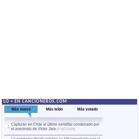
LO + EN CANCIONEROS.COM
Más nuevo
Más leído
Más votado
Capturan en Chile al último exmilitar condenado por
La comparsa Bantú
1
el asesinato de Víctor Jara
mayor desfile de
1
[27/07/2026]
hecho fuera de U
por Manel Gausachs