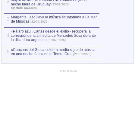
mayor desfile de llamadas de candombe jamás
2
Capturan en Chile
2
hecho fuera de Uruguay
[25/07/2026]
el asesinato de Ví
por Manel Gausachs
Margarita Laso lleva la música ecuatoriana a La Mar
Margarita Laso ll
3
3
de Músicas
de Músicas
[22/07/2026]
[22/07
«Pájaro azul. Cartas desde el exilio» recupera la
4
correspondencia inédita de Mercedes Sosa durante
la dictadura argentina
[21/07/2026]
«Cançons del Grec» celebra medio siglo de música
5
en una noche única en el Teatre Grec
[21/07/2026]
PUBLICIDAD