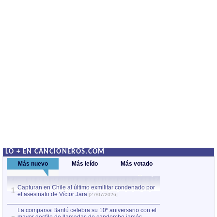
LO + EN CANCIONEROS.COM
Más nuevo
Más leído
Más votado
Capturan en Chile al último exmilitar condenado por
La comparsa Bantú
1
el asesinato de Víctor Jara
mayor desfile de
1
[27/07/2026]
hecho fuera de U
por Manel Gausachs
La comparsa Bantú celebra su 10º aniversario con el