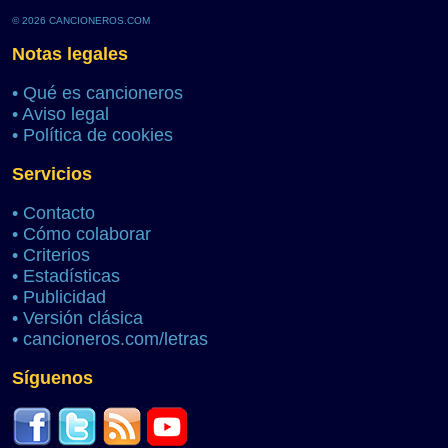
© 2026 CANCIONEROS.COM
Notas legales
•
Qué es cancioneros
•
Aviso legal
•
Política de cookies
Servicios
•
Contacto
•
Cómo colaborar
•
Criterios
•
Estadísticas
•
Publicidad
•
Versión clásica
•
cancioneros.com/letras
Síguenos