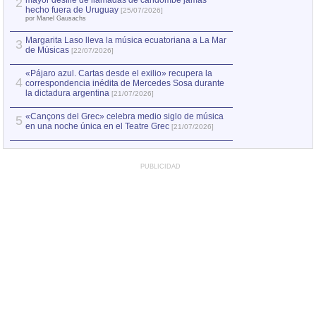
mayor desfile de llamadas de candombe jamás
2
Capturan en Chile
2
hecho fuera de Uruguay
[25/07/2026]
el asesinato de Ví
por Manel Gausachs
Margarita Laso lleva la música ecuatoriana a La Mar
Margarita Laso ll
3
3
de Músicas
de Músicas
[22/07/2026]
[22/07
«Pájaro azul. Cartas desde el exilio» recupera la
4
correspondencia inédita de Mercedes Sosa durante
la dictadura argentina
[21/07/2026]
«Cançons del Grec» celebra medio siglo de música
5
en una noche única en el Teatre Grec
[21/07/2026]
PUBLICIDAD