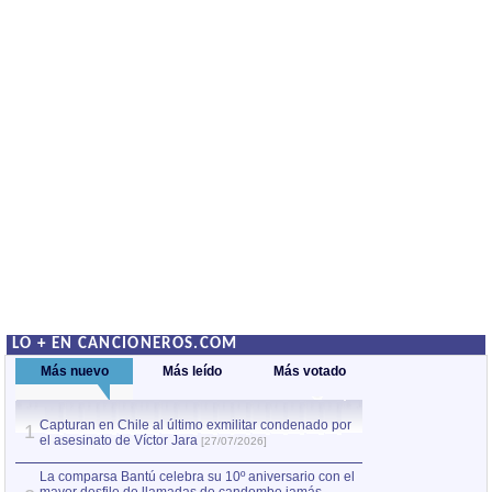
LO + EN CANCIONEROS.COM
Más nuevo
Más leído
Más votado
Capturan en Chile al último exmilitar condenado por
La comparsa Bantú
1
el asesinato de Víctor Jara
mayor desfile de
1
[27/07/2026]
hecho fuera de U
por Manel Gausachs
La comparsa Bantú celebra su 10º aniversario con el