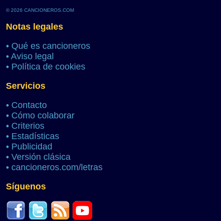
© 2026 CANCIONEROS.COM
Notas legales
•
Qué es cancioneros
•
Aviso legal
•
Política de cookies
Servicios
•
Contacto
•
Cómo colaborar
•
Criterios
•
Estadísticas
•
Publicidad
•
Versión clásica
•
cancioneros.com/letras
Síguenos