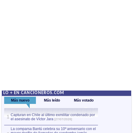
LO + EN CANCIONEROS.COM
Más nuevo
Más leído
Más votado
Capturan en Chile al último exmilitar condenado por
La comparsa Bantú
1
el asesinato de Víctor Jara
mayor desfile de
1
[27/07/2026]
hecho fuera de U
por Manel Gausachs
La comparsa Bantú celebra su 10º aniversario con el