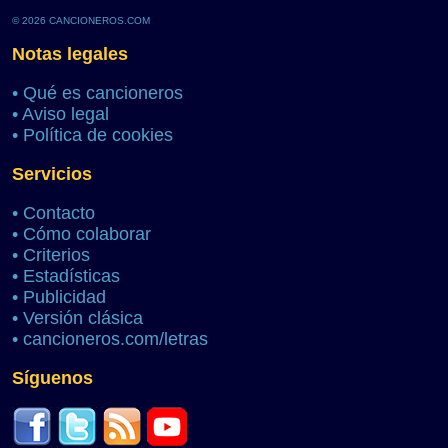
© 2026 CANCIONEROS.COM
Notas legales
•
Qué es cancioneros
•
Aviso legal
•
Política de cookies
Servicios
•
Contacto
•
Cómo colaborar
•
Criterios
•
Estadísticas
•
Publicidad
•
Versión clásica
•
cancioneros.com/letras
Síguenos