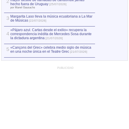
mayor desfile de llamadas de candombe jamás
2
Capturan en Chile
2
hecho fuera de Uruguay
[25/07/2026]
el asesinato de Ví
por Manel Gausachs
Margarita Laso lleva la música ecuatoriana a La Mar
3
de Músicas
[22/07/2026]
«Pájaro azul. Cartas desde el exilio» recupera la
4
correspondencia inédita de Mercedes Sosa durante
la dictadura argentina
[21/07/2026]
«Cançons del Grec» celebra medio siglo de música
5
en una noche única en el Teatre Grec
[21/07/2026]
PUBLICIDAD