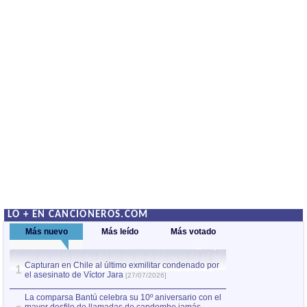
LO + EN CANCIONEROS.COM
Más nuevo
Más leído
Más votado
Capturan en Chile al último exmilitar condenado por
La comparsa Bantú
1
el asesinato de Víctor Jara
mayor desfile de
1
[27/07/2026]
hecho fuera de U
por Manel Gausachs
La comparsa Bantú celebra su 10º aniversario con el