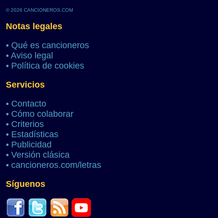
© 2026 CANCIONEROS.COM
Notas legales
•
Qué es cancioneros
•
Aviso legal
•
Política de cookies
Servicios
•
Contacto
•
Cómo colaborar
•
Criterios
•
Estadísticas
•
Publicidad
•
Versión clásica
•
cancioneros.com/letras
Síguenos