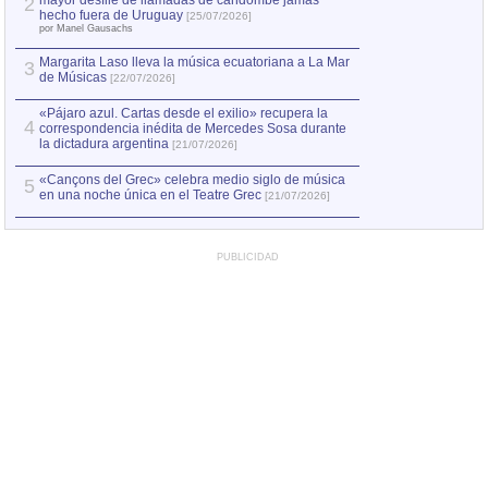
mayor desfile de llamadas de candombe jamás
2
Capturan en Chile
2
hecho fuera de Uruguay
[25/07/2026]
el asesinato de Ví
por Manel Gausachs
Margarita Laso lleva la música ecuatoriana a La Mar
3
de Músicas
[22/07/2026]
«Pájaro azul. Cartas desde el exilio» recupera la
4
correspondencia inédita de Mercedes Sosa durante
la dictadura argentina
[21/07/2026]
«Cançons del Grec» celebra medio siglo de música
5
en una noche única en el Teatre Grec
[21/07/2026]
PUBLICIDAD