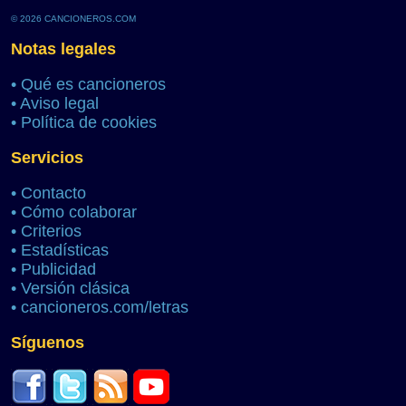
© 2026 CANCIONEROS.COM
Notas legales
•
Qué es cancioneros
•
Aviso legal
•
Política de cookies
Servicios
•
Contacto
•
Cómo colaborar
•
Criterios
•
Estadísticas
•
Publicidad
•
Versión clásica
•
cancioneros.com/letras
Síguenos