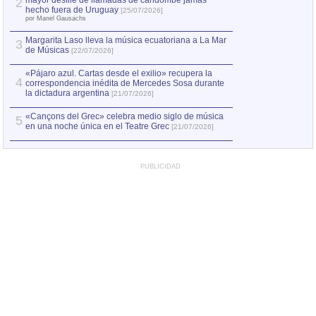
mayor desfile de llamadas de candombe jamás
2
hecho fuera de Uruguay
[25/07/2026]
por Manel Gausachs
Margarita Laso lleva la música ecuatoriana a La Mar
3
de Músicas
[22/07/2026]
«Pájaro azul. Cartas desde el exilio» recupera la
4
correspondencia inédita de Mercedes Sosa durante
la dictadura argentina
[21/07/2026]
«Cançons del Grec» celebra medio siglo de música
5
en una noche única en el Teatre Grec
[21/07/2026]
PUBLICIDAD