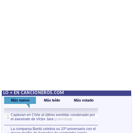
LO + EN CANCIONEROS.COM
Más nuevo
Más leído
Más votado
Capturan en Chile al último exmilitar condenado por
La comparsa Bantú
1
el asesinato de Víctor Jara
mayor desfile de
1
[27/07/2026]
hecho fuera de U
por Manel Gausachs
La comparsa Bantú celebra su 10º aniversario con el