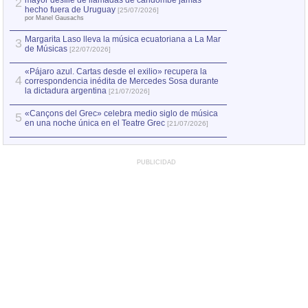
mayor desfile de llamadas de candombe jamás
2
Capturan en Chile
2
hecho fuera de Uruguay
[25/07/2026]
el asesinato de Ví
por Manel Gausachs
Margarita Laso lleva la música ecuatoriana a La Mar
Margarita Laso ll
3
3
de Músicas
de Músicas
[22/07/2026]
[22/07
«Pájaro azul. Cartas desde el exilio» recupera la
4
correspondencia inédita de Mercedes Sosa durante
la dictadura argentina
[21/07/2026]
«Cançons del Grec» celebra medio siglo de música
5
en una noche única en el Teatre Grec
[21/07/2026]
PUBLICIDAD