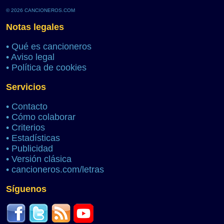
© 2026 CANCIONEROS.COM
Notas legales
•
Qué es cancioneros
•
Aviso legal
•
Política de cookies
Servicios
•
Contacto
•
Cómo colaborar
•
Criterios
•
Estadísticas
•
Publicidad
•
Versión clásica
•
cancioneros.com/letras
Síguenos