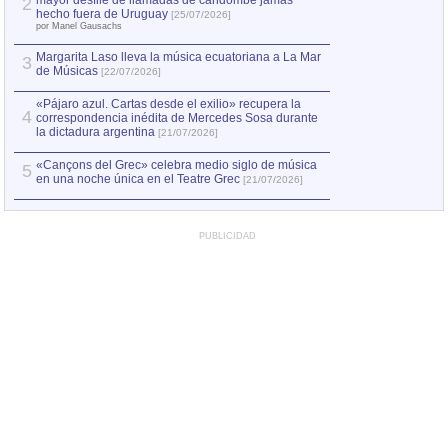
mayor desfile de llamadas de candombe jamás
2
Capturan en Chile
2
hecho fuera de Uruguay
[25/07/2026]
el asesinato de Ví
por Manel Gausachs
Margarita Laso lleva la música ecuatoriana a La Mar
3
de Músicas
[22/07/2026]
«Pájaro azul. Cartas desde el exilio» recupera la
4
correspondencia inédita de Mercedes Sosa durante
la dictadura argentina
[21/07/2026]
«Cançons del Grec» celebra medio siglo de música
5
en una noche única en el Teatre Grec
[21/07/2026]
PUBLICIDAD