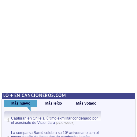
LO + EN CANCIONEROS.COM
Más nuevo
Más leído
Más votado
Capturan en Chile al último exmilitar condenado por
La comparsa Bantú
1
el asesinato de Víctor Jara
mayor desfile de
1
[27/07/2026]
hecho fuera de U
por Manel Gausachs
La comparsa Bantú celebra su 10º aniversario con el