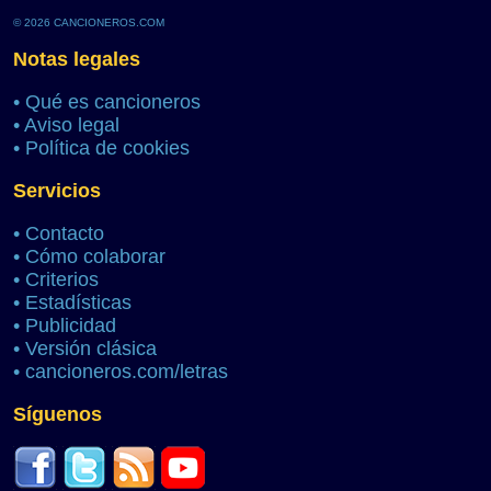
© 2026 CANCIONEROS.COM
Notas legales
•
Qué es cancioneros
•
Aviso legal
•
Política de cookies
Servicios
•
Contacto
•
Cómo colaborar
•
Criterios
•
Estadísticas
•
Publicidad
•
Versión clásica
•
cancioneros.com/letras
Síguenos