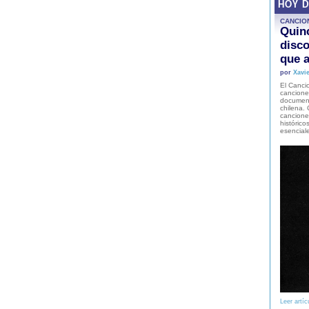
HOY 
CANCIO
Quinc
disco
que a
por
Xavie
El Cancio
cancione
document
chilena. 
canciones
histórico
esencial
Leer artíc