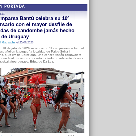
EN PORTADA
MBE
mparsa Bantú celebra su 10º
rsario con el mayor desfile de
adas de candombe jamás hecho
a de Uruguay
l Gausachs
el 25/07/2026
o 18 de julio de 2026 se reunieron 11 comparsas de todo el
o español en la pequeña localidad de Palau-Solità i
s, a 25 km de Barcelona. Una concentración carnavalera
 que finalizó con un concierto de todo un referente de este
usical afrouruguayo, Eduardo Da Luz.