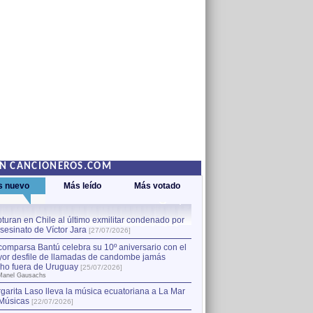
EN CANCIONEROS.COM
s nuevo
Más leído
Más votado
turan en Chile al último exmilitar condenado por
La comparsa Bantú celebra s
asesinato de Víctor Jara
mayor desfile de llamadas
1
[27/07/2026]
hecho fuera de Uruguay
[25
comparsa Bantú celebra su 10º aniversario con el
por Manel Gausachs
or desfile de llamadas de candombe jamás
Capturan en Chile al último
2
ho fuera de Uruguay
[25/07/2026]
el asesinato de Víctor Jara
[
Manel Gausachs
garita Laso lleva la música ecuatoriana a La Mar
Músicas
[22/07/2026]