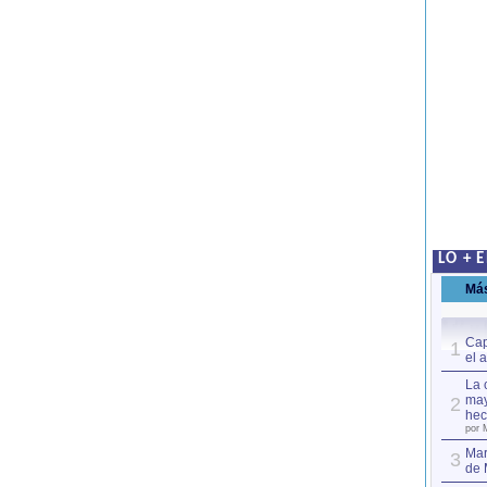
LO + 
Má
Cap
1
el 
La 
may
2
hec
por 
Mar
3
de 