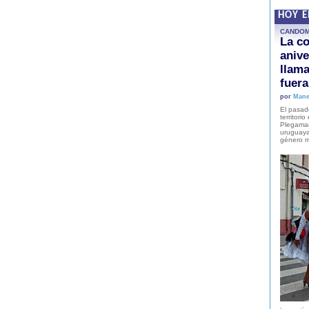
HOY 
CANDO
La co
anive
llam
fuer
por
Mane
El pasad
territori
Plegaman
uruguaya
género m