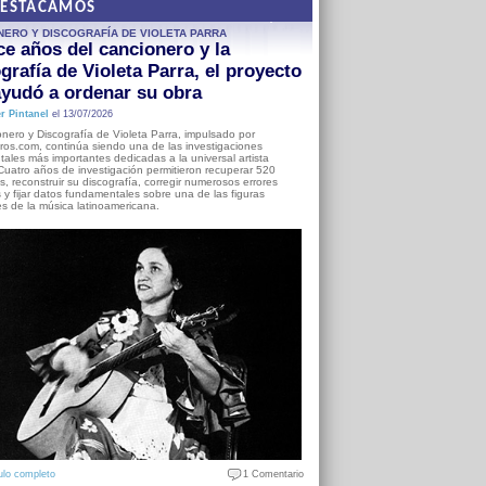
DESTACAMOS
NERO Y DISCOGRAFÍA DE VIOLETA PARRA
e años del cancionero y la
grafía de Violeta Parra, el proyecto
yudó a ordenar su obra
r Pintanel
el 13/07/2026
nero y Discografía de Violeta Parra, impulsado por
ros.com, continúa siendo una de las investigaciones
ales más importantes dedicadas a la universal artista
Cuatro años de investigación permitieron recuperar 520
, reconstruir su discografía, corregir numerosos errores
s y fijar datos fundamentales sobre una de las figuras
es de la música latinoamericana.
ulo completo
1 Comentario