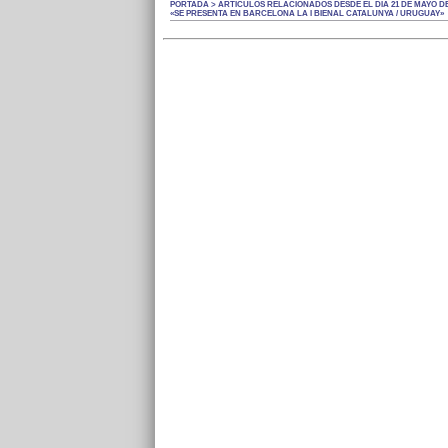
PORTADA > ARTÍCULOS RELACIONADOS DESDE EL DÍA 21 DE MAYO DE
«SE PRESENTA EN BARCELONA LA I BIENAL CATALUNYA / URUGUAY»