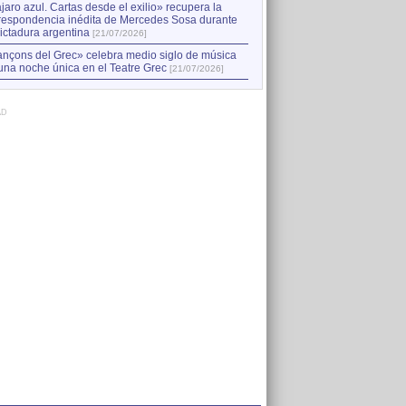
jaro azul. Cartas desde el exilio» recupera la
respondencia inédita de Mercedes Sosa durante
dictadura argentina
[21/07/2026]
nçons del Grec» celebra medio siglo de música
una noche única en el Teatre Grec
[21/07/2026]
AD