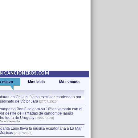
EN CANCIONEROS.COM
s nuevo
Más leído
Más votado
turan en Chile al último exmilitar condenado por
La comparsa Bantú celebra s
asesinato de Víctor Jara
mayor desfile de llamadas
1
[27/07/2026]
hecho fuera de Uruguay
[25
comparsa Bantú celebra su 10º aniversario con el
por Manel Gausachs
or desfile de llamadas de candombe jamás
Capturan en Chile al último
2
ho fuera de Uruguay
[25/07/2026]
el asesinato de Víctor Jara
[
Manel Gausachs
garita Laso lleva la música ecuatoriana a La Mar
Músicas
[22/07/2026]