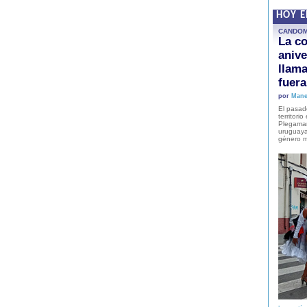
HOY 
CANDO
La co
anive
llam
fuer
por
Mane
El pasad
territori
Plegaman
uruguaya
género m