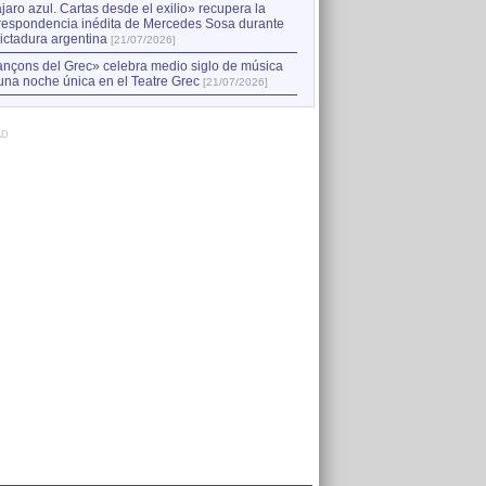
jaro azul. Cartas desde el exilio» recupera la
respondencia inédita de Mercedes Sosa durante
dictadura argentina
[21/07/2026]
nçons del Grec» celebra medio siglo de música
una noche única en el Teatre Grec
[21/07/2026]
AD