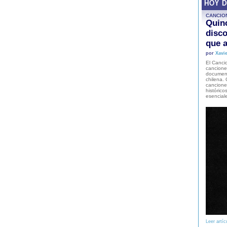
HOY 
CANCIO
Quinc
disco
que a
por
Xavie
El Cancio
cancione
document
chilena. 
canciones
histórico
esencial
Leer artíc