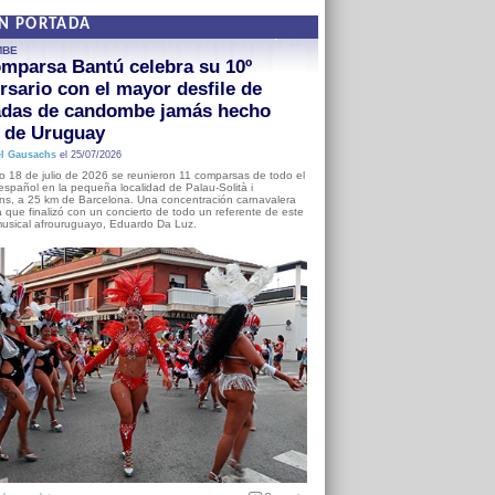
EN PORTADA
MBE
mparsa Bantú celebra su 10º
rsario con el mayor desfile de
adas de candombe jamás hecho
a de Uruguay
l Gausachs
el 25/07/2026
o 18 de julio de 2026 se reunieron 11 comparsas de todo el
o español en la pequeña localidad de Palau-Solità i
s, a 25 km de Barcelona. Una concentración carnavalera
 que finalizó con un concierto de todo un referente de este
usical afrouruguayo, Eduardo Da Luz.