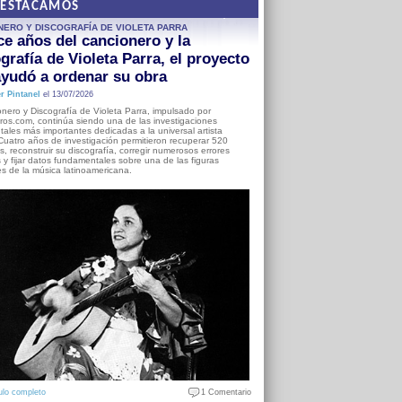
DESTACAMOS
NERO Y DISCOGRAFÍA DE VIOLETA PARRA
e años del cancionero y la
grafía de Violeta Parra, el proyecto
yudó a ordenar su obra
r Pintanel
el 13/07/2026
nero y Discografía de Violeta Parra, impulsado por
ros.com, continúa siendo una de las investigaciones
ales más importantes dedicadas a la universal artista
Cuatro años de investigación permitieron recuperar 520
, reconstruir su discografía, corregir numerosos errores
s y fijar datos fundamentales sobre una de las figuras
es de la música latinoamericana.
ulo completo
1 Comentario