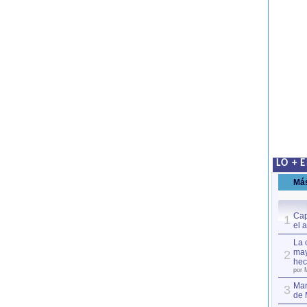
LO + 
Má
Cap
1
el 
La 
may
2
hec
por 
Mar
3
de 