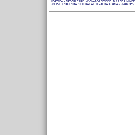
PORTADA > ARTÍCULOS RELACIONADOS DESDE EL DÍA 9 DE JUNIO DE 
«SE PRESENTA EN BARCELONA LA I BIENAL CATALUNYA / URUGUAY»