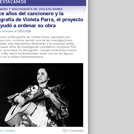
DESTACAMOS
NERO Y DISCOGRAFÍA DE VIOLETA PARRA
e años del cancionero y la
grafía de Violeta Parra, el proyecto
yudó a ordenar su obra
r Pintanel
el 13/07/2026
nero y Discografía de Violeta Parra, impulsado por
ros.com, continúa siendo una de las investigaciones
ales más importantes dedicadas a la universal artista
Cuatro años de investigación permitieron recuperar 520
, reconstruir su discografía, corregir numerosos errores
s y fijar datos fundamentales sobre una de las figuras
es de la música latinoamericana.
ulo completo
1 Comentario