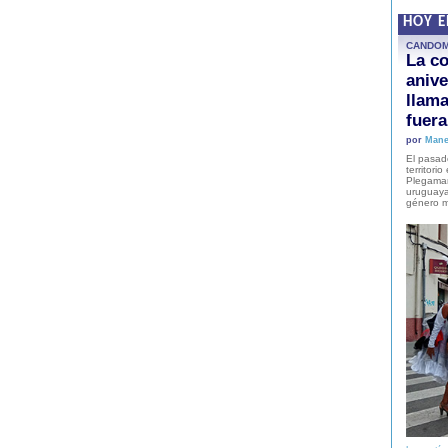
HOY 
CANDO
La co
anive
llam
fuer
por
Mane
El pasad
territori
Plegaman
uruguaya
género m