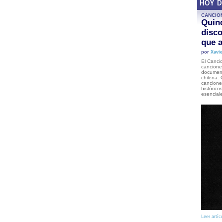
HOY 
CANCIO
Quinc
disco
que a
por
Xavie
El Cancio
cancione
document
chilena. 
canciones
histórico
esencial
Leer artíc