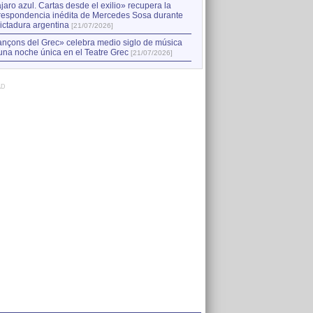
jaro azul. Cartas desde el exilio» recupera la
respondencia inédita de Mercedes Sosa durante
dictadura argentina
[21/07/2026]
nçons del Grec» celebra medio siglo de música
una noche única en el Teatre Grec
[21/07/2026]
AD