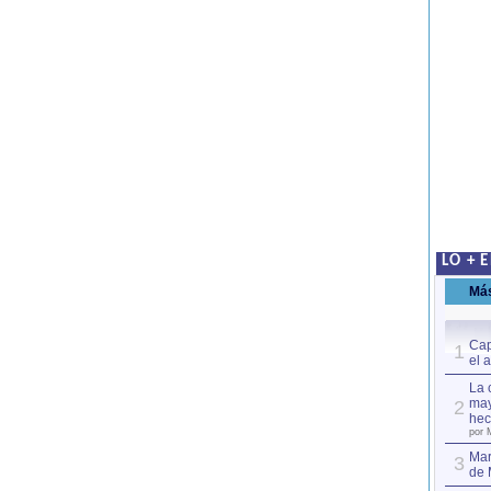
LO + 
Má
Cap
1
el 
La 
may
2
hec
por 
Mar
3
de 