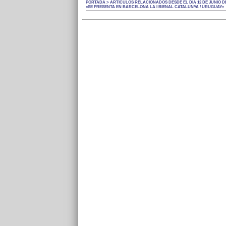
PORTADA > ARTÍCULOS RELACIONADOS DESDE EL DÍA 12 DE JUNIO DE
«SE PRESENTA EN BARCELONA LA I BIENAL CATALUNYA / URUGUAY»