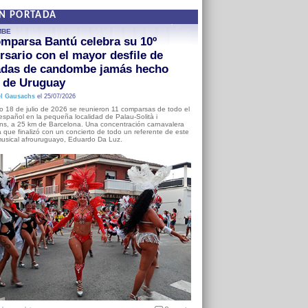
EN PORTADA
MBE
mparsa Bantú celebra su 10º
rsario con el mayor desfile de
adas de candombe jamás hecho
a de Uruguay
l Gausachs
el 25/07/2026
o 18 de julio de 2026 se reunieron 11 comparsas de todo el
o español en la pequeña localidad de Palau-Solità i
s, a 25 km de Barcelona. Una concentración carnavalera
 que finalizó con un concierto de todo un referente de este
usical afrouruguayo, Eduardo Da Luz.