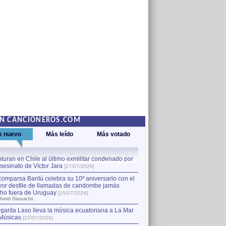
EN CANCIONEROS.COM
s nuevo
Más leído
Más votado
turan en Chile al último exmilitar condenado por
La comparsa Bantú celebra s
asesinato de Víctor Jara
mayor desfile de llamadas
1
[27/07/2026]
hecho fuera de Uruguay
[25
comparsa Bantú celebra su 10º aniversario con el
por Manel Gausachs
or desfile de llamadas de candombe jamás
Capturan en Chile al último
2
ho fuera de Uruguay
[25/07/2026]
el asesinato de Víctor Jara
[
Manel Gausachs
garita Laso lleva la música ecuatoriana a La Mar
Margarita Laso lleva la mús
3
Músicas
de Músicas
[22/07/2026]
[22/07/2026]