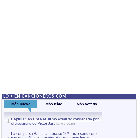
LO + EN CANCIONEROS.COM
Más nuevo
Más leído
Más votado
Capturan en Chile al último exmilitar condenado por
La comparsa Bantú
1
el asesinato de Víctor Jara
mayor desfile de
1
[27/07/2026]
hecho fuera de U
por Manel Gausachs
La comparsa Bantú celebra su 10º aniversario con el