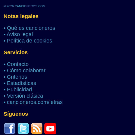
© 2026 CANCIONEROS.COM
Notas legales
•
Qué es cancioneros
•
Aviso legal
•
Política de cookies
Servicios
•
Contacto
•
Cómo colaborar
•
Criterios
•
Estadísticas
•
Publicidad
•
Versión clásica
•
cancioneros.com/letras
Síguenos