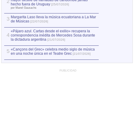
mayor desfile de llamadas de candombe jamás
2
Capturan en Chile
2
hecho fuera de Uruguay
[25/07/2026]
el asesinato de Ví
por Manel Gausachs
Margarita Laso lleva la música ecuatoriana a La Mar
3
de Músicas
[22/07/2026]
«Pájaro azul. Cartas desde el exilio» recupera la
4
correspondencia inédita de Mercedes Sosa durante
la dictadura argentina
[21/07/2026]
«Cançons del Grec» celebra medio siglo de música
5
en una noche única en el Teatre Grec
[21/07/2026]
PUBLICIDAD