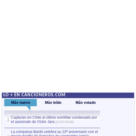
LO + EN CANCIONEROS.COM
Más nuevo
Más leído
Más votado
Capturan en Chile al último exmilitar condenado por
La comparsa Bantú
1
el asesinato de Víctor Jara
mayor desfile de
1
[27/07/2026]
hecho fuera de U
por Manel Gausachs
La comparsa Bantú celebra su 10º aniversario con el