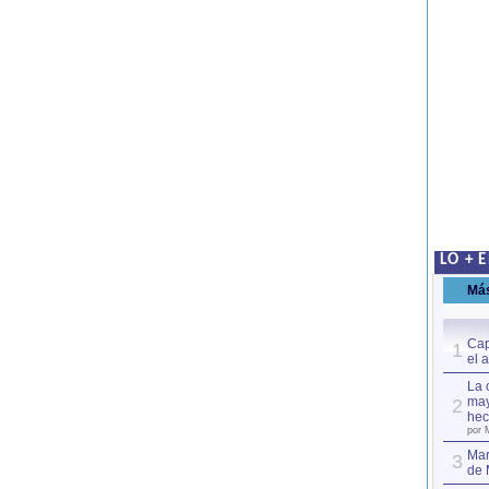
LO + 
Má
Cap
1
el 
La 
may
2
hec
por 
Mar
3
de 