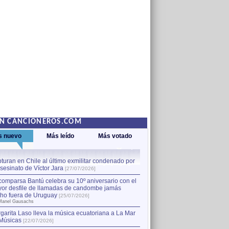
EN CANCIONEROS.COM
s nuevo
Más leído
Más votado
turan en Chile al último exmilitar condenado por
La comparsa Bantú celebra s
asesinato de Víctor Jara
mayor desfile de llamadas
1
[27/07/2026]
hecho fuera de Uruguay
[25
comparsa Bantú celebra su 10º aniversario con el
por Manel Gausachs
or desfile de llamadas de candombe jamás
Capturan en Chile al último
2
ho fuera de Uruguay
[25/07/2026]
el asesinato de Víctor Jara
[
Manel Gausachs
garita Laso lleva la música ecuatoriana a La Mar
Músicas
[22/07/2026]