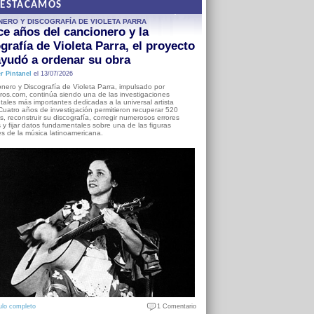
DESTACAMOS
NERO Y DISCOGRAFÍA DE VIOLETA PARRA
e años del cancionero y la
grafía de Violeta Parra, el proyecto
yudó a ordenar su obra
r Pintanel
el 13/07/2026
nero y Discografía de Violeta Parra, impulsado por
ros.com, continúa siendo una de las investigaciones
ales más importantes dedicadas a la universal artista
Cuatro años de investigación permitieron recuperar 520
, reconstruir su discografía, corregir numerosos errores
s y fijar datos fundamentales sobre una de las figuras
es de la música latinoamericana.
ulo completo
1 Comentario