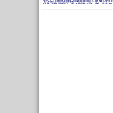
PORTADA > ARTÍCULOS RELACIONADOS DESDE EL DÍA 24 DE JUNIO DE
«SE PRESENTA EN BARCELONA LA I BIENAL CATALUNYA / URUGUAY»