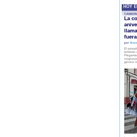
HOY 
CANDO
La co
anive
llam
fuer
por
Mane
El pasad
territori
Plegaman
uruguaya
género m