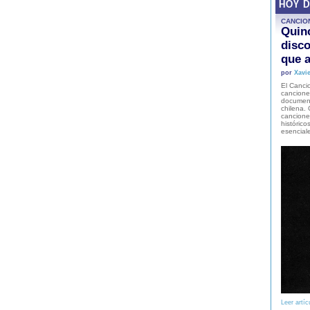
HOY 
CANCIO
Quinc
disco
que a
por
Xavie
El Cancio
cancione
document
chilena. 
canciones
histórico
esencial
Leer artíc