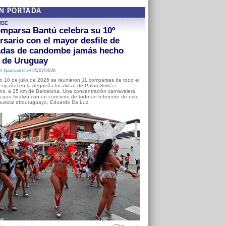
EN PORTADA
MBE
mparsa Bantú celebra su 10º
rsario con el mayor desfile de
adas de candombe jamás hecho
a de Uruguay
l Gausachs
el 25/07/2026
o 18 de julio de 2026 se reunieron 11 comparsas de todo el
o español en la pequeña localidad de Palau-Solità i
s, a 25 km de Barcelona. Una concentración carnavalera
 que finalizó con un concierto de todo un referente de este
usical afrouruguayo, Eduardo Da Luz.