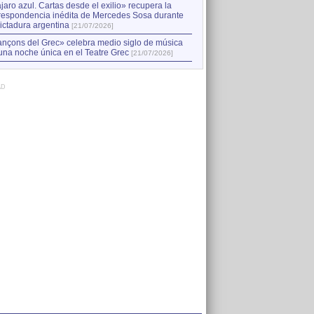
jaro azul. Cartas desde el exilio» recupera la
respondencia inédita de Mercedes Sosa durante
dictadura argentina
[21/07/2026]
nçons del Grec» celebra medio siglo de música
una noche única en el Teatre Grec
[21/07/2026]
AD