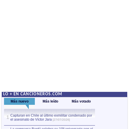
LO + EN CANCIONEROS.COM
Más nuevo
Más leído
Más votado
Capturan en Chile al último exmilitar condenado por
La comparsa Bantú
1
el asesinato de Víctor Jara
mayor desfile de
1
[27/07/2026]
hecho fuera de U
por Manel Gausachs