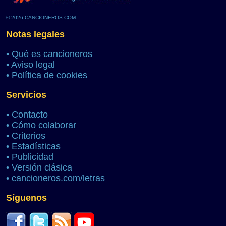
© 2026 CANCIONEROS.COM
Notas legales
•
Qué es cancioneros
•
Aviso legal
•
Política de cookies
Servicios
•
Contacto
•
Cómo colaborar
•
Criterios
•
Estadísticas
•
Publicidad
•
Versión clásica
•
cancioneros.com/letras
Síguenos