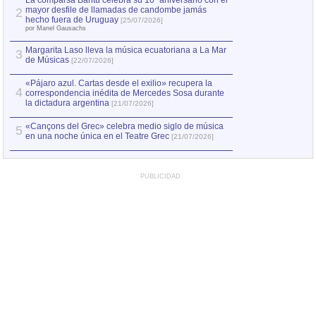
La comparsa Bantú celebra su 10º aniversario con el
mayor desfile de llamadas de candombe jamás
2
Capturan en Chile
2
hecho fuera de Uruguay
[25/07/2026]
el asesinato de Ví
por Manel Gausachs
Margarita Laso lleva la música ecuatoriana a La Mar
3
de Músicas
[22/07/2026]
«Pájaro azul. Cartas desde el exilio» recupera la
4
correspondencia inédita de Mercedes Sosa durante
la dictadura argentina
[21/07/2026]
«Cançons del Grec» celebra medio siglo de música
5
en una noche única en el Teatre Grec
[21/07/2026]
PUBLICIDAD