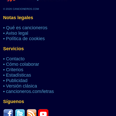
© 2026 CANCIONEROS.COM
Notas legales
•
Qué es cancioneros
•
Aviso legal
•
Política de cookies
Servicios
•
Contacto
•
Cómo colaborar
•
Criterios
•
Estadísticas
•
Publicidad
•
Versión clásica
•
cancioneros.com/letras
Síguenos