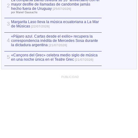
La comparsa Bantú celebra su 10º aniversario con el
mayor desfile de llamadas de candombe jamás
2
Capturan en Chile
2
hecho fuera de Uruguay
[25/07/2026]
el asesinato de Ví
por Manel Gausachs
Margarita Laso lleva la música ecuatoriana a La Mar
3
de Músicas
[22/07/2026]
«Pájaro azul. Cartas desde el exilio» recupera la
4
correspondencia inédita de Mercedes Sosa durante
la dictadura argentina
[21/07/2026]
«Cançons del Grec» celebra medio siglo de música
5
en una noche única en el Teatre Grec
[21/07/2026]
PUBLICIDAD