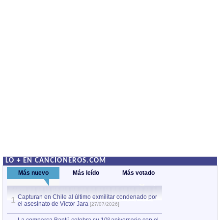
LO + EN CANCIONEROS.COM
Más nuevo
Más leído
Más votado
Capturan en Chile al último exmilitar condenado por
La comparsa Bantú
1
el asesinato de Víctor Jara
mayor desfile de
1
[27/07/2026]
hecho fuera de U
por Manel Gausachs