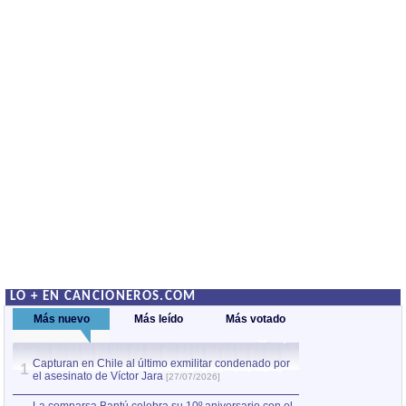
LO + EN CANCIONEROS.COM
Más nuevo
Más leído
Más votado
Capturan en Chile al último exmilitar condenado por
La comparsa Bantú
1
el asesinato de Víctor Jara
mayor desfile de
1
[27/07/2026]
hecho fuera de U
por Manel Gausachs