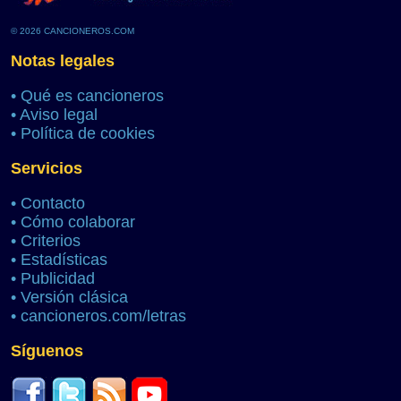
© 2026 CANCIONEROS.COM
Notas legales
•
Qué es cancioneros
•
Aviso legal
•
Política de cookies
Servicios
•
Contacto
•
Cómo colaborar
•
Criterios
•
Estadísticas
•
Publicidad
•
Versión clásica
•
cancioneros.com/letras
Síguenos