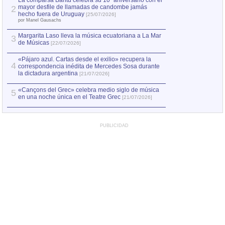
La comparsa Bantú celebra su 10º aniversario con el
mayor desfile de llamadas de candombe jamás
2
Capturan en Chile
2
hecho fuera de Uruguay
[25/07/2026]
el asesinato de Ví
por Manel Gausachs
Margarita Laso lleva la música ecuatoriana a La Mar
3
de Músicas
[22/07/2026]
«Pájaro azul. Cartas desde el exilio» recupera la
4
correspondencia inédita de Mercedes Sosa durante
la dictadura argentina
[21/07/2026]
«Cançons del Grec» celebra medio siglo de música
5
en una noche única en el Teatre Grec
[21/07/2026]
PUBLICIDAD