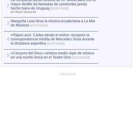
La comparsa Bantú celebra su 10º aniversario con el
mayor desfile de llamadas de candombe jamás
2
Capturan en Chile
2
hecho fuera de Uruguay
[25/07/2026]
el asesinato de Ví
por Manel Gausachs
Margarita Laso lleva la música ecuatoriana a La Mar
3
de Músicas
[22/07/2026]
«Pájaro azul. Cartas desde el exilio» recupera la
4
correspondencia inédita de Mercedes Sosa durante
la dictadura argentina
[21/07/2026]
«Cançons del Grec» celebra medio siglo de música
5
en una noche única en el Teatre Grec
[21/07/2026]
PUBLICIDAD