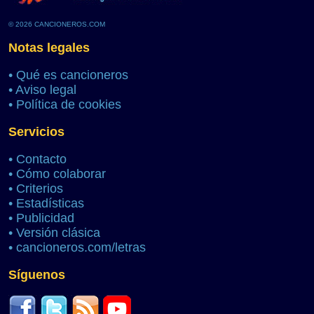
© 2026 CANCIONEROS.COM
Notas legales
•
Qué es cancioneros
•
Aviso legal
•
Política de cookies
Servicios
•
Contacto
•
Cómo colaborar
•
Criterios
•
Estadísticas
•
Publicidad
•
Versión clásica
•
cancioneros.com/letras
Síguenos