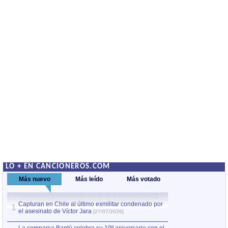
LO + EN CANCIONEROS.COM
Más nuevo
Más leído
Más votado
Capturan en Chile al último exmilitar condenado por
La comparsa Bantú
1
el asesinato de Víctor Jara
mayor desfile de
1
[27/07/2026]
hecho fuera de U
por Manel Gausachs