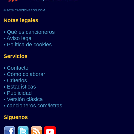
© 2026 CANCIONEROS.COM
Notas legales
•
Qué es cancioneros
•
Aviso legal
•
Política de cookies
Servicios
•
Contacto
•
Cómo colaborar
•
Criterios
•
Estadísticas
•
Publicidad
•
Versión clásica
•
cancioneros.com/letras
Síguenos