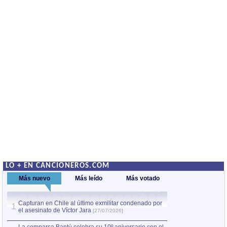
LO + EN CANCIONEROS.COM
Más nuevo
Más leído
Más votado
Capturan en Chile al último exmilitar condenado por
La comparsa Bantú
1
el asesinato de Víctor Jara
mayor desfile de
1
[27/07/2026]
hecho fuera de U
por Manel Gausachs