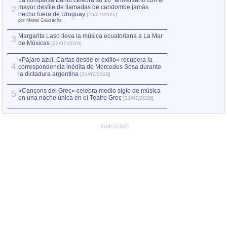
La comparsa Bantú celebra su 10º aniversario con el
mayor desfile de llamadas de candombe jamás
2
Capturan en Chile
2
hecho fuera de Uruguay
[25/07/2026]
el asesinato de Ví
por Manel Gausachs
Margarita Laso lleva la música ecuatoriana a La Mar
3
de Músicas
[22/07/2026]
«Pájaro azul. Cartas desde el exilio» recupera la
4
correspondencia inédita de Mercedes Sosa durante
la dictadura argentina
[21/07/2026]
«Cançons del Grec» celebra medio siglo de música
5
en una noche única en el Teatre Grec
[21/07/2026]
PUBLICIDAD