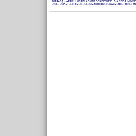
PORTADA > ARTÍCULOS RELACIONADOS DESDE EL DÍA 8 DE JUNIO DE 
«XOEL LÓPEZ: «ESTAMOS COLONIZADOS CULTURALMENTE POR EL 