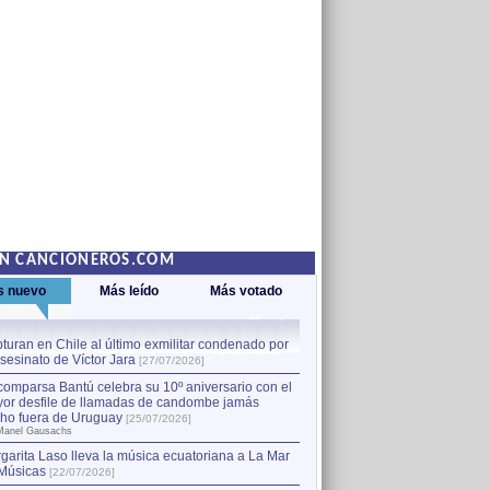
EN CANCIONEROS.COM
s nuevo
Más leído
Más votado
turan en Chile al último exmilitar condenado por
La comparsa Bantú celebra s
asesinato de Víctor Jara
mayor desfile de llamadas
1
[27/07/2026]
hecho fuera de Uruguay
[25
comparsa Bantú celebra su 10º aniversario con el
por Manel Gausachs
or desfile de llamadas de candombe jamás
Capturan en Chile al último
2
ho fuera de Uruguay
[25/07/2026]
el asesinato de Víctor Jara
[
Manel Gausachs
garita Laso lleva la música ecuatoriana a La Mar
Músicas
[22/07/2026]