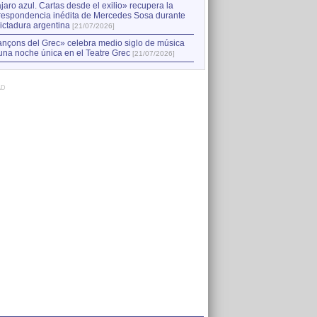
jaro azul. Cartas desde el exilio» recupera la
respondencia inédita de Mercedes Sosa durante
dictadura argentina
[21/07/2026]
nçons del Grec» celebra medio siglo de música
una noche única en el Teatre Grec
[21/07/2026]
AD