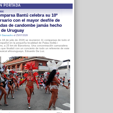
EN PORTADA
MBE
mparsa Bantú celebra su 10º
rsario con el mayor desfile de
adas de candombe jamás hecho
a de Uruguay
l Gausachs
el 25/07/2026
o 18 de julio de 2026 se reunieron 11 comparsas de todo el
o español en la pequeña localidad de Palau-Solità i
s, a 25 km de Barcelona. Una concentración carnavalera
 que finalizó con un concierto de todo un referente de este
usical afrouruguayo, Eduardo Da Luz.