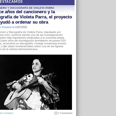
DESTACAMOS
NERO Y DISCOGRAFÍA DE VIOLETA PARRA
e años del cancionero y la
grafía de Violeta Parra, el proyecto
yudó a ordenar su obra
r Pintanel
el 13/07/2026
nero y Discografía de Violeta Parra, impulsado por
ros.com, continúa siendo una de las investigaciones
ales más importantes dedicadas a la universal artista
Cuatro años de investigación permitieron recuperar 520
, reconstruir su discografía, corregir numerosos errores
s y fijar datos fundamentales sobre una de las figuras
es de la música latinoamericana.
ulo completo
1 Comentario