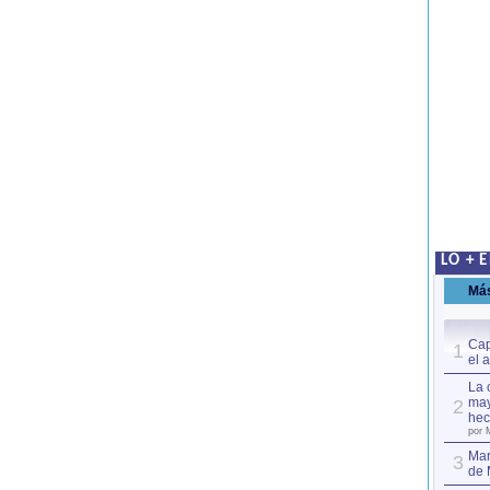
LO + 
Má
Cap
1
el 
La 
may
2
hec
por 
Mar
3
de 