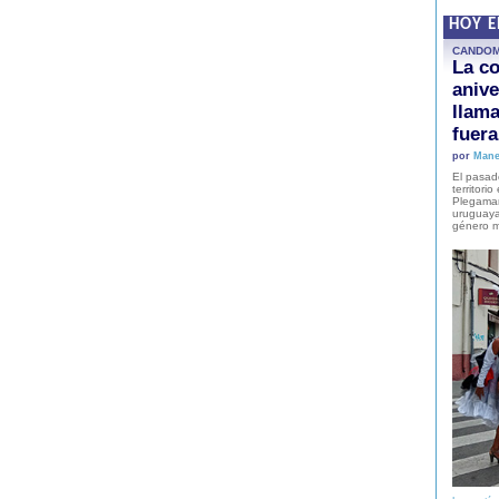
HOY 
CANDO
La co
anive
llam
fuer
por
Mane
El pasad
territori
Plegaman
uruguaya
género m