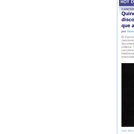
HOY 
CANCIO
Quinc
disco
que a
por
Xavie
El Cancio
cancione
document
chilena. 
canciones
histórico
esencial
Leer artíc