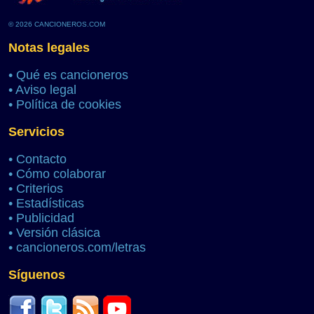
© 2026 CANCIONEROS.COM
Notas legales
•
Qué es cancioneros
•
Aviso legal
•
Política de cookies
Servicios
•
Contacto
•
Cómo colaborar
•
Criterios
•
Estadísticas
•
Publicidad
•
Versión clásica
•
cancioneros.com/letras
Síguenos