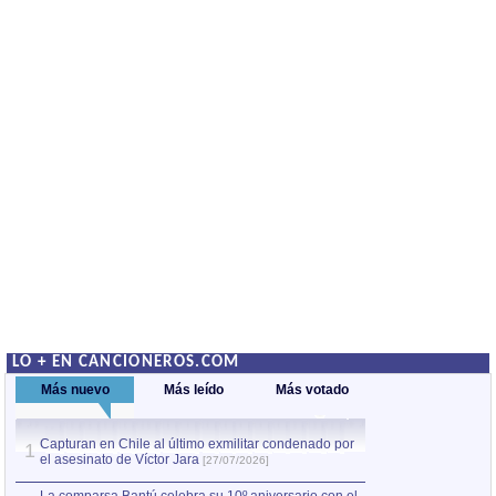
LO + EN CANCIONEROS.COM
Más nuevo
Más leído
Más votado
Capturan en Chile al último exmilitar condenado por
La comparsa Bantú
1
el asesinato de Víctor Jara
mayor desfile de
1
[27/07/2026]
hecho fuera de U
por Manel Gausachs