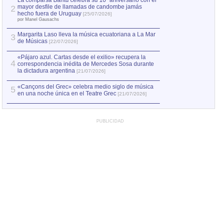
La comparsa Bantú celebra su 10º aniversario con el
mayor desfile de llamadas de candombe jamás
2
Capturan en Chile
2
hecho fuera de Uruguay
[25/07/2026]
el asesinato de Ví
por Manel Gausachs
Margarita Laso lleva la música ecuatoriana a La Mar
3
de Músicas
[22/07/2026]
«Pájaro azul. Cartas desde el exilio» recupera la
4
correspondencia inédita de Mercedes Sosa durante
la dictadura argentina
[21/07/2026]
«Cançons del Grec» celebra medio siglo de música
5
en una noche única en el Teatre Grec
[21/07/2026]
PUBLICIDAD