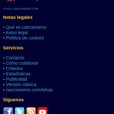
© 2026 CANCIONEROS.COM
Notas legales
•
Qué es cancioneros
•
Aviso legal
•
Política de cookies
Servicios
•
Contacto
•
Cómo colaborar
•
Criterios
•
Estadísticas
•
Publicidad
•
Versión clásica
•
cancioneros.com/letras
Síguenos