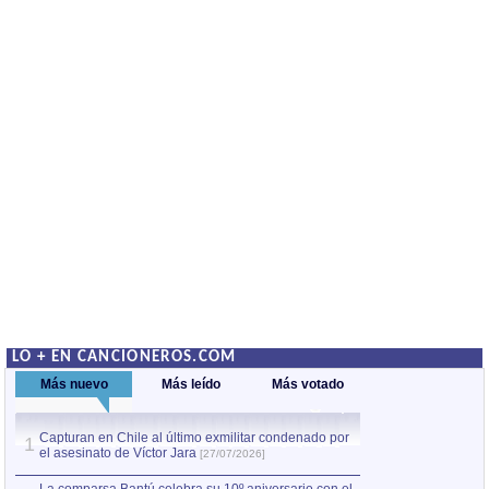
LO + EN CANCIONEROS.COM
Más nuevo
Más leído
Más votado
Capturan en Chile al último exmilitar condenado por
La comparsa Bantú
1
el asesinato de Víctor Jara
mayor desfile de
1
[27/07/2026]
hecho fuera de U
por Manel Gausachs