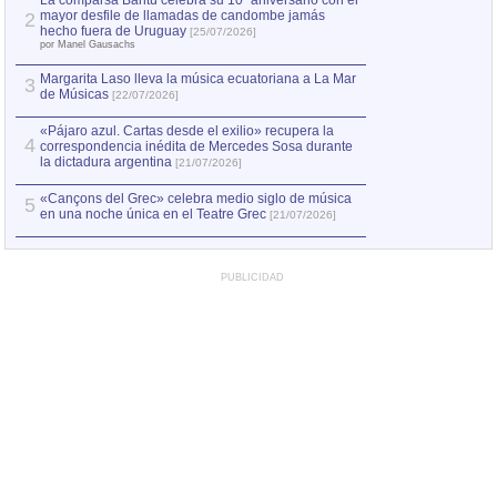
La comparsa Bantú celebra su 10º aniversario con el
mayor desfile de llamadas de candombe jamás
2
Capturan en Chile
2
hecho fuera de Uruguay
[25/07/2026]
el asesinato de Ví
por Manel Gausachs
Margarita Laso lleva la música ecuatoriana a La Mar
Margarita Laso ll
3
3
de Músicas
de Músicas
[22/07/2026]
[22/07
«Pájaro azul. Cartas desde el exilio» recupera la
4
correspondencia inédita de Mercedes Sosa durante
la dictadura argentina
[21/07/2026]
«Cançons del Grec» celebra medio siglo de música
5
en una noche única en el Teatre Grec
[21/07/2026]
PUBLICIDAD