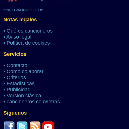
© 2026 CANCIONEROS.COM
Notas legales
•
Qué es cancioneros
•
Aviso legal
•
Política de cookies
Servicios
•
Contacto
•
Cómo colaborar
•
Criterios
•
Estadísticas
•
Publicidad
•
Versión clásica
•
cancioneros.com/letras
Síguenos