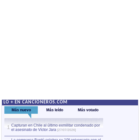
LO + EN CANCIONEROS.COM
Más nuevo
Más leído
Más votado
Capturan en Chile al último exmilitar condenado por
La comparsa Bantú
1
el asesinato de Víctor Jara
mayor desfile de
1
[27/07/2026]
hecho fuera de U
por Manel Gausachs