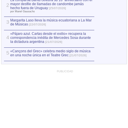
La comparsa Bantú celebra su 10º aniversario con el
mayor desfile de llamadas de candombe jamás
2
Capturan en Chile
2
hecho fuera de Uruguay
[25/07/2026]
el asesinato de Ví
por Manel Gausachs
Margarita Laso lleva la música ecuatoriana a La Mar
3
de Músicas
[22/07/2026]
«Pájaro azul. Cartas desde el exilio» recupera la
4
correspondencia inédita de Mercedes Sosa durante
la dictadura argentina
[21/07/2026]
«Cançons del Grec» celebra medio siglo de música
5
en una noche única en el Teatre Grec
[21/07/2026]
PUBLICIDAD