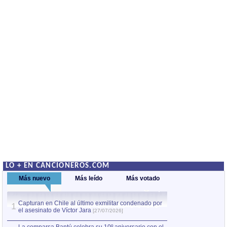
LO + EN CANCIONEROS.COM
Más nuevo
Más leído
Más votado
Capturan en Chile al último exmilitar condenado por
La comparsa Bantú
1
el asesinato de Víctor Jara
mayor desfile de
1
[27/07/2026]
hecho fuera de U
por Manel Gausachs