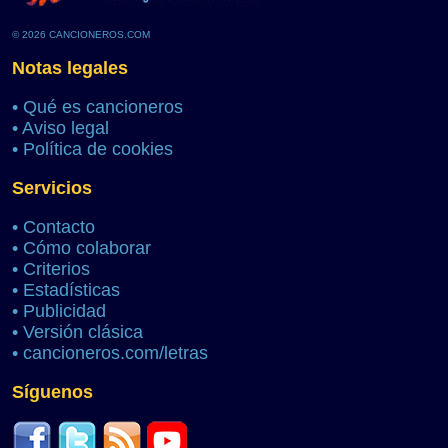
© 2026 CANCIONEROS.COM
Notas legales
•
Qué es cancioneros
•
Aviso legal
•
Política de cookies
Servicios
•
Contacto
•
Cómo colaborar
•
Criterios
•
Estadísticas
•
Publicidad
•
Versión clásica
•
cancioneros.com/letras
Síguenos