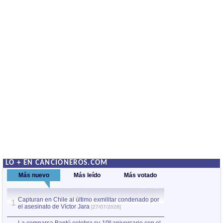
LO + EN CANCIONEROS.COM
Más nuevo
Más leído
Más votado
Capturan en Chile al último exmilitar condenado por
La comparsa Bantú
1
el asesinato de Víctor Jara
mayor desfile de
1
[27/07/2026]
hecho fuera de U
por Manel Gausachs