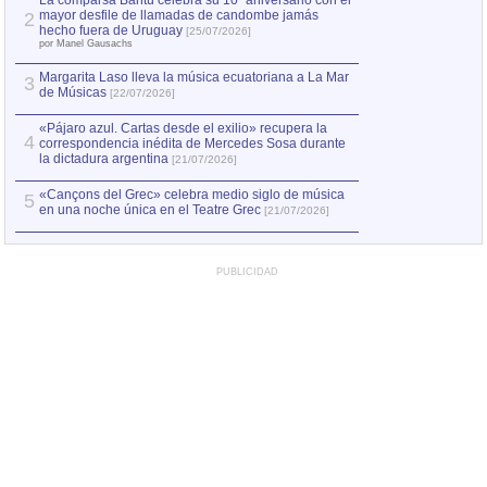
La comparsa Bantú celebra su 10º aniversario con el
mayor desfile de llamadas de candombe jamás
2
Capturan en Chile
2
hecho fuera de Uruguay
[25/07/2026]
el asesinato de Ví
por Manel Gausachs
Margarita Laso lleva la música ecuatoriana a La Mar
3
de Músicas
[22/07/2026]
«Pájaro azul. Cartas desde el exilio» recupera la
4
correspondencia inédita de Mercedes Sosa durante
la dictadura argentina
[21/07/2026]
«Cançons del Grec» celebra medio siglo de música
5
en una noche única en el Teatre Grec
[21/07/2026]
PUBLICIDAD