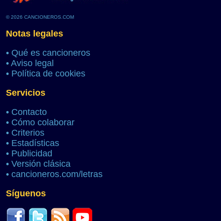
© 2026 CANCIONEROS.COM
Notas legales
•
Qué es cancioneros
•
Aviso legal
•
Política de cookies
Servicios
•
Contacto
•
Cómo colaborar
•
Criterios
•
Estadísticas
•
Publicidad
•
Versión clásica
•
cancioneros.com/letras
Síguenos