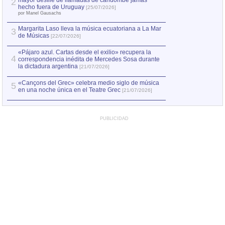
mayor desfile de llamadas de candombe jamás
2
Capturan en Chile
2
hecho fuera de Uruguay
[25/07/2026]
el asesinato de Ví
por Manel Gausachs
Margarita Laso lleva la música ecuatoriana a La Mar
3
de Músicas
[22/07/2026]
«Pájaro azul. Cartas desde el exilio» recupera la
4
correspondencia inédita de Mercedes Sosa durante
la dictadura argentina
[21/07/2026]
«Cançons del Grec» celebra medio siglo de música
5
en una noche única en el Teatre Grec
[21/07/2026]
PUBLICIDAD