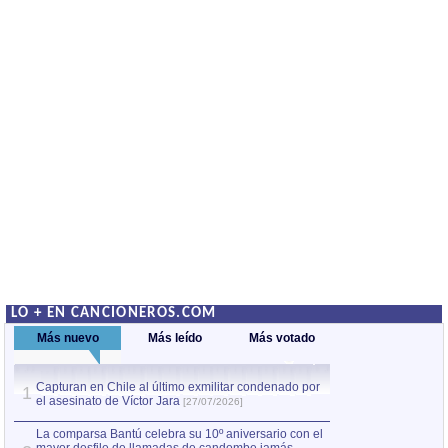
LO + EN CANCIONEROS.COM
Más nuevo
Más leído
Más votado
Capturan en Chile al último exmilitar condenado por
La comparsa Bantú
1
el asesinato de Víctor Jara
mayor desfile de
1
[27/07/2026]
hecho fuera de U
por Manel Gausachs
La comparsa Bantú celebra su 10º aniversario con el