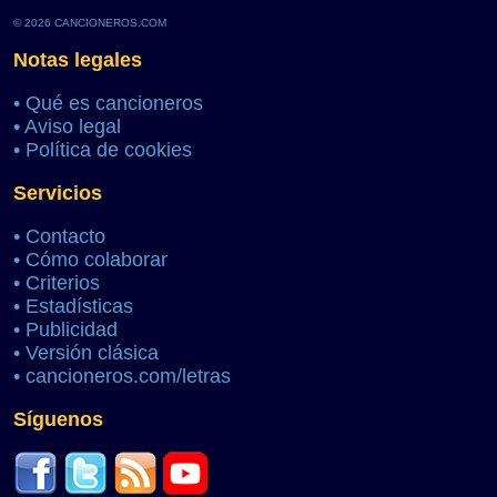
© 2026 CANCIONEROS.COM
Notas legales
•
Qué es cancioneros
•
Aviso legal
•
Política de cookies
Servicios
•
Contacto
•
Cómo colaborar
•
Criterios
•
Estadísticas
•
Publicidad
•
Versión clásica
•
cancioneros.com/letras
Síguenos