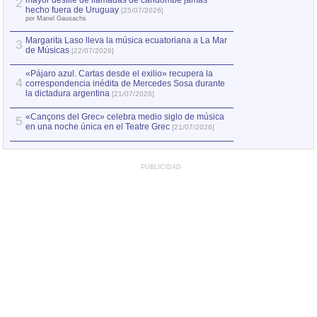
mayor desfile de llamadas de candombe jamás
2
hecho fuera de Uruguay
[25/07/2026]
por Manel Gausachs
Margarita Laso lleva la música ecuatoriana a La Mar
3
de Músicas
[22/07/2026]
«Pájaro azul. Cartas desde el exilio» recupera la
4
correspondencia inédita de Mercedes Sosa durante
la dictadura argentina
[21/07/2026]
«Cançons del Grec» celebra medio siglo de música
5
en una noche única en el Teatre Grec
[21/07/2026]
PUBLICIDAD