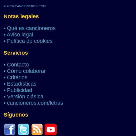
© 2026 CANCIONEROS.COM
Notas legales
•
Qué es cancioneros
•
Aviso legal
•
Política de cookies
Servicios
•
Contacto
•
Cómo colaborar
•
Criterios
•
Estadísticas
•
Publicidad
•
Versión clásica
•
cancioneros.com/letras
Síguenos