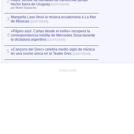
mayor desfile de llamadas de candombe jamás
2
Capturan en Chile
2
hecho fuera de Uruguay
[25/07/2026]
el asesinato de Ví
por Manel Gausachs
Margarita Laso lleva la música ecuatoriana a La Mar
3
de Músicas
[22/07/2026]
«Pájaro azul. Cartas desde el exilio» recupera la
4
correspondencia inédita de Mercedes Sosa durante
la dictadura argentina
[21/07/2026]
«Cançons del Grec» celebra medio siglo de música
5
en una noche única en el Teatre Grec
[21/07/2026]
PUBLICIDAD