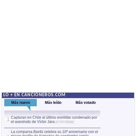
LO + EN CANCIONEROS.COM
Más nuevo
Más leído
Más votado
Capturan en Chile al último exmilitar condenado por
La comparsa Bantú
1
el asesinato de Víctor Jara
mayor desfile de
1
[27/07/2026]
hecho fuera de U
por Manel Gausachs
La comparsa Bantú celebra su 10º aniversario con el