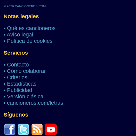
© 2026 CANCIONEROS.COM
Notas legales
•
Qué es cancioneros
•
Aviso legal
•
Política de cookies
Servicios
•
Contacto
•
Cómo colaborar
•
Criterios
•
Estadísticas
•
Publicidad
•
Versión clásica
•
cancioneros.com/letras
Síguenos