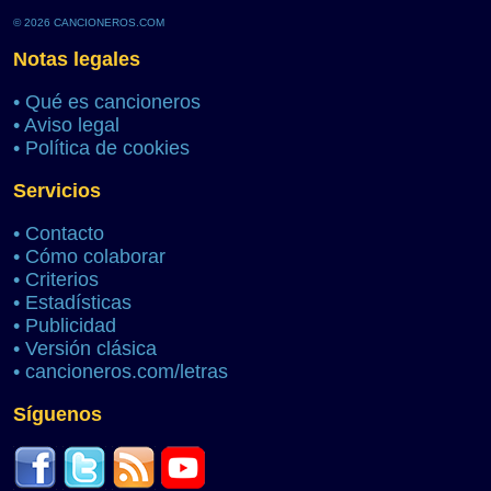
© 2026 CANCIONEROS.COM
Notas legales
•
Qué es cancioneros
•
Aviso legal
•
Política de cookies
Servicios
•
Contacto
•
Cómo colaborar
•
Criterios
•
Estadísticas
•
Publicidad
•
Versión clásica
•
cancioneros.com/letras
Síguenos