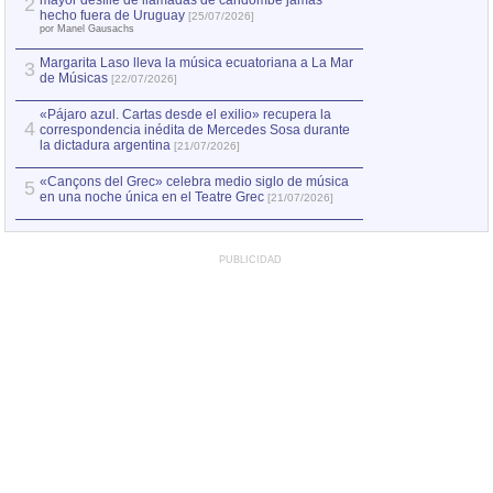
mayor desfile de llamadas de candombe jamás
2
Capturan en Chile
2
hecho fuera de Uruguay
[25/07/2026]
el asesinato de Ví
por Manel Gausachs
Margarita Laso lleva la música ecuatoriana a La Mar
3
de Músicas
[22/07/2026]
«Pájaro azul. Cartas desde el exilio» recupera la
4
correspondencia inédita de Mercedes Sosa durante
la dictadura argentina
[21/07/2026]
«Cançons del Grec» celebra medio siglo de música
5
en una noche única en el Teatre Grec
[21/07/2026]
PUBLICIDAD