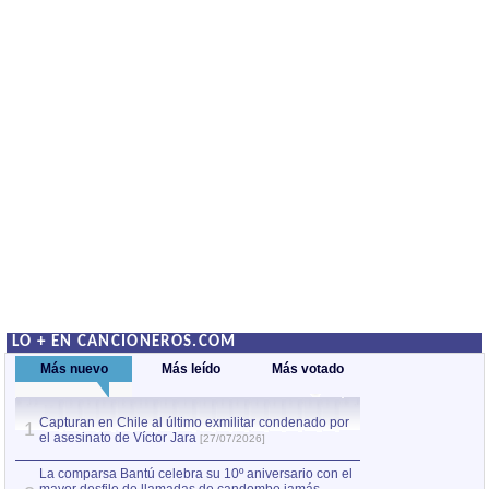
LO + EN CANCIONEROS.COM
Más nuevo
Más leído
Más votado
Capturan en Chile al último exmilitar condenado por
La comparsa Bantú
1
el asesinato de Víctor Jara
mayor desfile de
1
[27/07/2026]
hecho fuera de U
por Manel Gausachs
La comparsa Bantú celebra su 10º aniversario con el