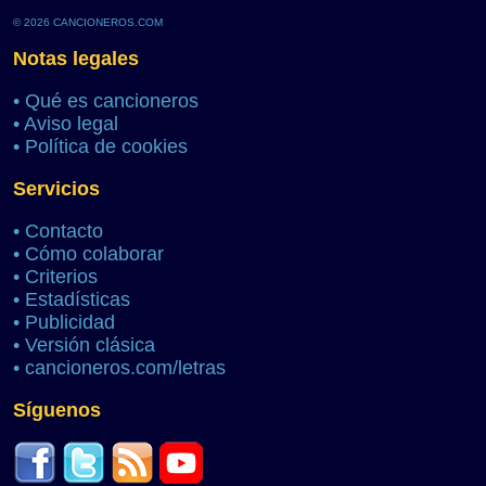
© 2026 CANCIONEROS.COM
Notas legales
•
Qué es cancioneros
•
Aviso legal
•
Política de cookies
Servicios
•
Contacto
•
Cómo colaborar
•
Criterios
•
Estadísticas
•
Publicidad
•
Versión clásica
•
cancioneros.com/letras
Síguenos