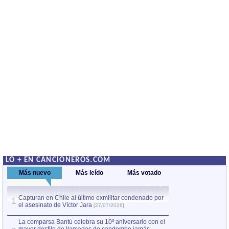
LO + EN CANCIONEROS.COM
Más nuevo
Más leído
Más votado
Capturan en Chile al último exmilitar condenado por
La comparsa Bantú
1
el asesinato de Víctor Jara
mayor desfile de
1
[27/07/2026]
hecho fuera de U
por Manel Gausachs
La comparsa Bantú celebra su 10º aniversario con el