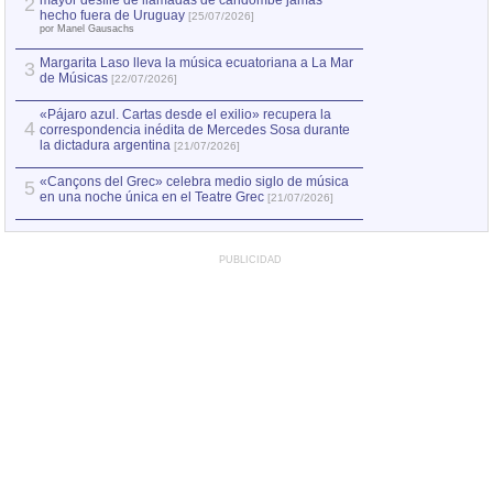
mayor desfile de llamadas de candombe jamás
2
Capturan en Chile
2
hecho fuera de Uruguay
[25/07/2026]
el asesinato de Ví
por Manel Gausachs
Margarita Laso lleva la música ecuatoriana a La Mar
3
de Músicas
[22/07/2026]
«Pájaro azul. Cartas desde el exilio» recupera la
4
correspondencia inédita de Mercedes Sosa durante
la dictadura argentina
[21/07/2026]
«Cançons del Grec» celebra medio siglo de música
5
en una noche única en el Teatre Grec
[21/07/2026]
PUBLICIDAD