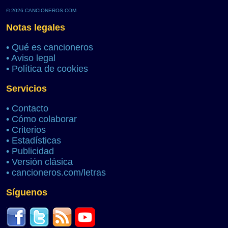
© 2026 CANCIONEROS.COM
Notas legales
•
Qué es cancioneros
•
Aviso legal
•
Política de cookies
Servicios
•
Contacto
•
Cómo colaborar
•
Criterios
•
Estadísticas
•
Publicidad
•
Versión clásica
•
cancioneros.com/letras
Síguenos