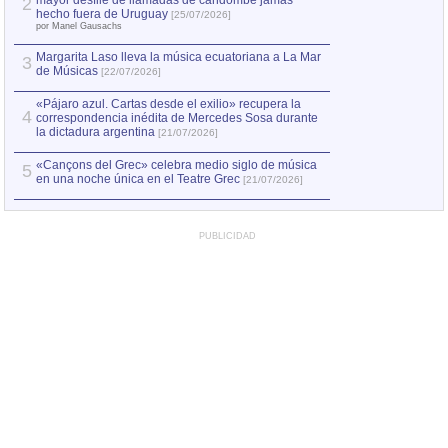
mayor desfile de llamadas de candombe jamás
2
Capturan en Chile
2
hecho fuera de Uruguay
[25/07/2026]
el asesinato de Ví
por Manel Gausachs
Margarita Laso lleva la música ecuatoriana a La Mar
3
de Músicas
[22/07/2026]
«Pájaro azul. Cartas desde el exilio» recupera la
4
correspondencia inédita de Mercedes Sosa durante
la dictadura argentina
[21/07/2026]
«Cançons del Grec» celebra medio siglo de música
5
en una noche única en el Teatre Grec
[21/07/2026]
PUBLICIDAD