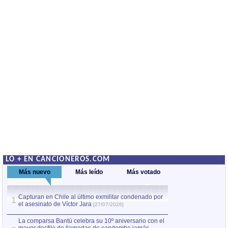
LO + EN CANCIONEROS.COM
Más nuevo
Más leído
Más votado
Capturan en Chile al último exmilitar condenado por
La comparsa Bantú
1
el asesinato de Víctor Jara
mayor desfile de
1
[27/07/2026]
hecho fuera de U
por Manel Gausachs
La comparsa Bantú celebra su 10º aniversario con el