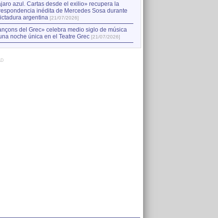
jaro azul. Cartas desde el exilio» recupera la
respondencia inédita de Mercedes Sosa durante
dictadura argentina
[21/07/2026]
nçons del Grec» celebra medio siglo de música
una noche única en el Teatre Grec
[21/07/2026]
AD