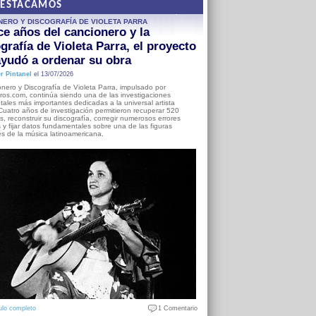
DESTACAMOS
NERO Y DISCOGRAFÍA DE VIOLETA PARRA
e años del cancionero y la
grafía de Violeta Parra, el proyecto
yudó a ordenar su obra
r Pintanel
el 13/07/2026
nero y Discografía de Violeta Parra, impulsado por
ros.com, continúa siendo una de las investigaciones
ales más importantes dedicadas a la universal artista
Cuatro años de investigación permitieron recuperar 520
, reconstruir su discografía, corregir numerosos errores
s y fijar datos fundamentales sobre una de las figuras
es de la música latinoamericana.
ulo completo
1 Comentario