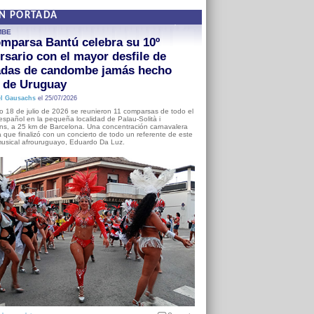
EN PORTADA
MBE
mparsa Bantú celebra su 10º
rsario con el mayor desfile de
adas de candombe jamás hecho
a de Uruguay
l Gausachs
el 25/07/2026
o 18 de julio de 2026 se reunieron 11 comparsas de todo el
o español en la pequeña localidad de Palau-Solità i
s, a 25 km de Barcelona. Una concentración carnavalera
 que finalizó con un concierto de todo un referente de este
usical afrouruguayo, Eduardo Da Luz.