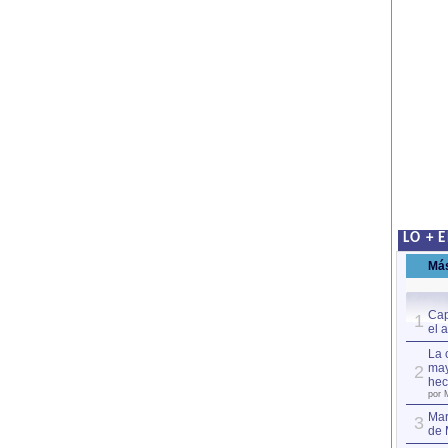
LO + 
Má
Cap
1
el 
La 
may
2
hec
por 
Mar
3
de 