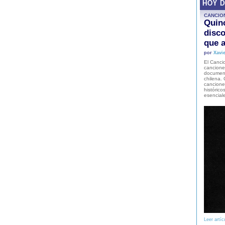
HOY 
CANCIO
Quinc
disco
que a
por
Xavie
El Cancio
cancione
document
chilena. 
canciones
histórico
esencial
Leer artíc