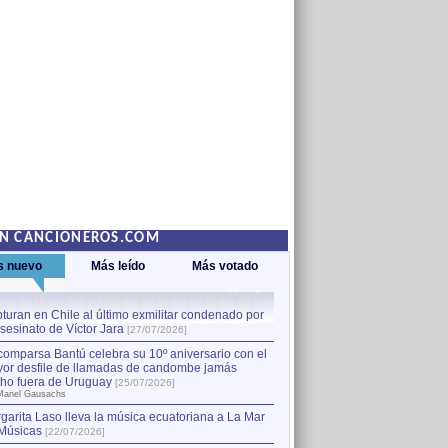
EN CANCIONEROS.COM
s nuevo
Más leído
Más votado
turan en Chile al último exmilitar condenado por
La comparsa Bantú celebra s
asesinato de Víctor Jara
mayor desfile de llamadas
1
[27/07/2026]
hecho fuera de Uruguay
[25
comparsa Bantú celebra su 10º aniversario con el
por Manel Gausachs
or desfile de llamadas de candombe jamás
Capturan en Chile al último
2
ho fuera de Uruguay
[25/07/2026]
el asesinato de Víctor Jara
[
Manel Gausachs
garita Laso lleva la música ecuatoriana a La Mar
Margarita Laso lleva la mús
3
Músicas
de Músicas
[22/07/2026]
[22/07/2026]