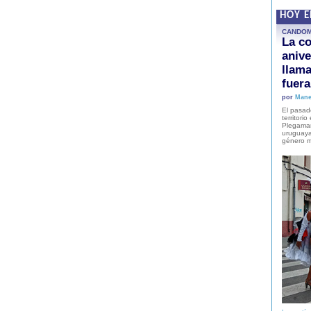
HOY 
CANDO
La co
anive
llam
fuer
por
Mane
El pasad
territori
Plegaman
uruguaya
género m