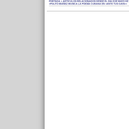
PORTADA > ARTÍCULOS RELACIONADOS DESDE EL DÍA 8 DE MAYO DE 
«POLITO IBÁÑEZ MUSICA LA POESÍA CUBANA EN «ANTE TUS OJOS»»