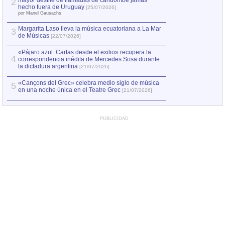
mayor desfile de llamadas de candombe jamás
2
Capturan en Chile
2
hecho fuera de Uruguay
[25/07/2026]
el asesinato de Ví
por Manel Gausachs
Margarita Laso lleva la música ecuatoriana a La Mar
3
de Músicas
[22/07/2026]
«Pájaro azul. Cartas desde el exilio» recupera la
4
correspondencia inédita de Mercedes Sosa durante
la dictadura argentina
[21/07/2026]
«Cançons del Grec» celebra medio siglo de música
5
en una noche única en el Teatre Grec
[21/07/2026]
PUBLICIDAD