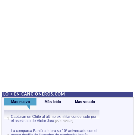
LO + EN CANCIONEROS.COM
Más nuevo
Más leído
Más votado
Capturan en Chile al último exmilitar condenado por
La comparsa Bantú
1
el asesinato de Víctor Jara
mayor desfile de
1
[27/07/2026]
hecho fuera de U
por Manel Gausachs
La comparsa Bantú celebra su 10º aniversario con el