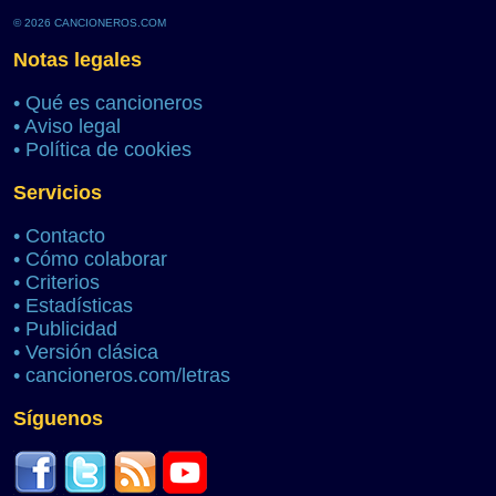
© 2026 CANCIONEROS.COM
Notas legales
•
Qué es cancioneros
•
Aviso legal
•
Política de cookies
Servicios
•
Contacto
•
Cómo colaborar
•
Criterios
•
Estadísticas
•
Publicidad
•
Versión clásica
•
cancioneros.com/letras
Síguenos