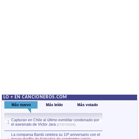
LO + EN CANCIONEROS.COM
Más nuevo
Más leído
Más votado
Capturan en Chile al último exmilitar condenado por
La comparsa Bantú
1
el asesinato de Víctor Jara
mayor desfile de
1
[27/07/2026]
hecho fuera de U
por Manel Gausachs
La comparsa Bantú celebra su 10º aniversario con el