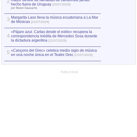
mayor desfile de llamadas de candombe jamás
2
Capturan en Chile
2
hecho fuera de Uruguay
[25/07/2026]
el asesinato de Ví
por Manel Gausachs
Margarita Laso lleva la música ecuatoriana a La Mar
3
de Músicas
[22/07/2026]
«Pájaro azul. Cartas desde el exilio» recupera la
4
correspondencia inédita de Mercedes Sosa durante
la dictadura argentina
[21/07/2026]
«Cançons del Grec» celebra medio siglo de música
5
en una noche única en el Teatre Grec
[21/07/2026]
PUBLICIDAD