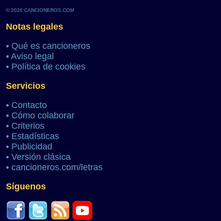
© 2026 CANCIONEROS.COM
Notas legales
•
Qué es cancioneros
•
Aviso legal
•
Política de cookies
Servicios
•
Contacto
•
Cómo colaborar
•
Criterios
•
Estadísticas
•
Publicidad
•
Versión clásica
•
cancioneros.com/letras
Síguenos