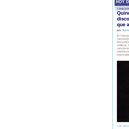
HOY 
CANCIO
Quinc
disco
que a
por
Xavie
El Cancio
cancione
document
chilena. 
canciones
histórico
esencial
Leer artíc