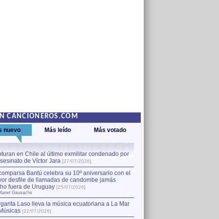
EN CANCIONEROS.COM
s nuevo
Más leído
Más votado
turan en Chile al último exmilitar condenado por
La comparsa Bantú celebra s
asesinato de Víctor Jara
mayor desfile de llamadas
1
[27/07/2026]
hecho fuera de Uruguay
[25
comparsa Bantú celebra su 10º aniversario con el
por Manel Gausachs
or desfile de llamadas de candombe jamás
Capturan en Chile al último
2
ho fuera de Uruguay
[25/07/2026]
el asesinato de Víctor Jara
[
Manel Gausachs
garita Laso lleva la música ecuatoriana a La Mar
Músicas
[22/07/2026]