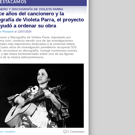
DESTACAMOS
NERO Y DISCOGRAFÍA DE VIOLETA PARRA
e años del cancionero y la
grafía de Violeta Parra, el proyecto
yudó a ordenar su obra
r Pintanel
el 13/07/2026
nero y Discografía de Violeta Parra, impulsado por
ros.com, continúa siendo una de las investigaciones
ales más importantes dedicadas a la universal artista
Cuatro años de investigación permitieron recuperar 520
, reconstruir su discografía, corregir numerosos errores
s y fijar datos fundamentales sobre una de las figuras
es de la música latinoamericana.
ulo completo
1 Comentario