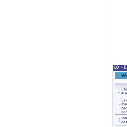
LO + 
Má
Cap
1
el 
La 
may
2
hec
por 
Mar
3
de 