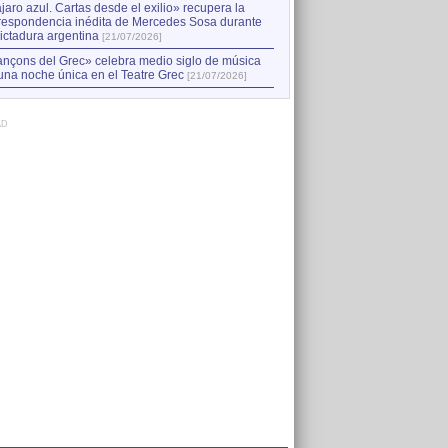
jaro azul. Cartas desde el exilio» recupera la
respondencia inédita de Mercedes Sosa durante
dictadura argentina
[21/07/2026]
nçons del Grec» celebra medio siglo de música
una noche única en el Teatre Grec
[21/07/2026]
AD