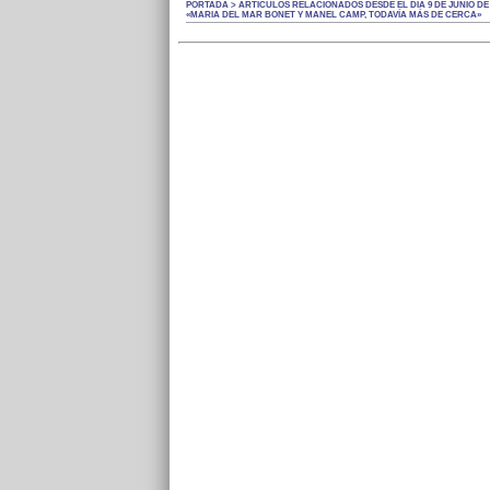
PORTADA > ARTÍCULOS RELACIONADOS DESDE EL DÍA 9 DE JUNIO DE 
«MARIA DEL MAR BONET Y MANEL CAMP, TODAVÍA MÁS DE CERCA»