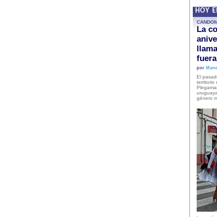
HOY 
CANDO
La co
anive
llam
fuer
por
Mane
El pasad
territori
Plegaman
uruguaya
género m