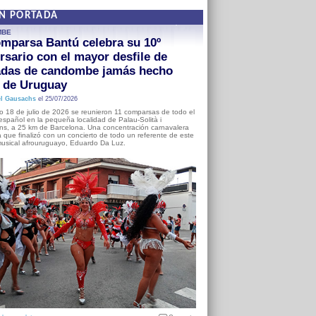
EN PORTADA
MBE
mparsa Bantú celebra su 10º
rsario con el mayor desfile de
adas de candombe jamás hecho
a de Uruguay
l Gausachs
el 25/07/2026
o 18 de julio de 2026 se reunieron 11 comparsas de todo el
o español en la pequeña localidad de Palau-Solità i
s, a 25 km de Barcelona. Una concentración carnavalera
 que finalizó con un concierto de todo un referente de este
usical afrouruguayo, Eduardo Da Luz.