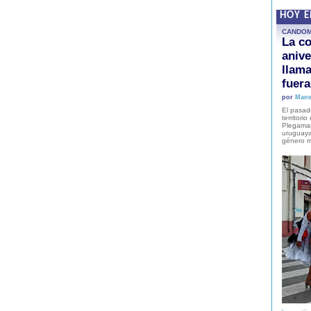
HOY 
CANDO
La co
anive
llam
fuer
por
Mane
El pasad
territori
Plegaman
uruguaya
género m