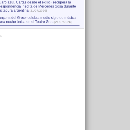
jaro azul. Cartas desde el exilio» recupera la
respondencia inédita de Mercedes Sosa durante
dictadura argentina
[21/07/2026]
nçons del Grec» celebra medio siglo de música
una noche única en el Teatre Grec
[21/07/2026]
AD