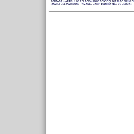
PORTADA > ARTÍCULOS RELACIONADOS DESDE EL DÍA 28 DE JUNIO DE
«MARIA DEL MAR BONET Y MANEL CAMP, TODAVÍA MÁS DE CERCA»