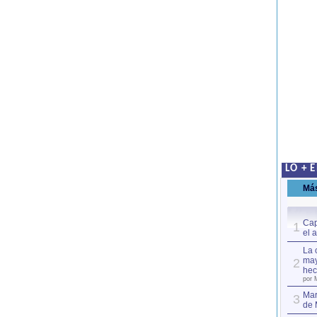
LO + 
Má
Cap
1
el 
La 
may
2
hec
por 
Mar
3
de 