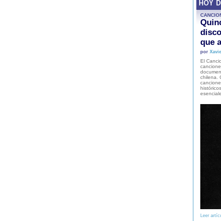
HOY 
CANCIO
Quinc
disco
que a
por
Xavie
El Cancio
cancione
document
chilena. 
canciones
histórico
esencial
Leer artíc