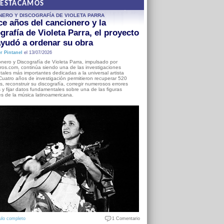
DESTACAMOS
NERO Y DISCOGRAFÍA DE VIOLETA PARRA
e años del cancionero y la
grafía de Violeta Parra, el proyecto
yudó a ordenar su obra
r Pintanel
el 13/07/2026
nero y Discografía de Violeta Parra, impulsado por
ros.com, continúa siendo una de las investigaciones
ales más importantes dedicadas a la universal artista
Cuatro años de investigación permitieron recuperar 520
, reconstruir su discografía, corregir numerosos errores
s y fijar datos fundamentales sobre una de las figuras
es de la música latinoamericana.
ulo completo
1 Comentario