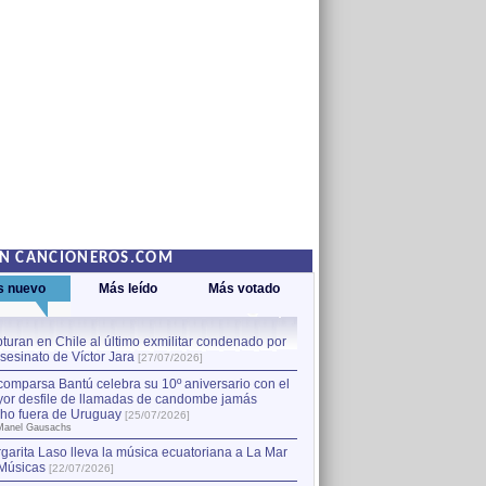
EN CANCIONEROS.COM
s nuevo
Más leído
Más votado
turan en Chile al último exmilitar condenado por
La comparsa Bantú celebra s
asesinato de Víctor Jara
mayor desfile de llamadas
1
[27/07/2026]
hecho fuera de Uruguay
[25
comparsa Bantú celebra su 10º aniversario con el
por Manel Gausachs
or desfile de llamadas de candombe jamás
Capturan en Chile al último
2
ho fuera de Uruguay
[25/07/2026]
el asesinato de Víctor Jara
[
Manel Gausachs
garita Laso lleva la música ecuatoriana a La Mar
Músicas
[22/07/2026]