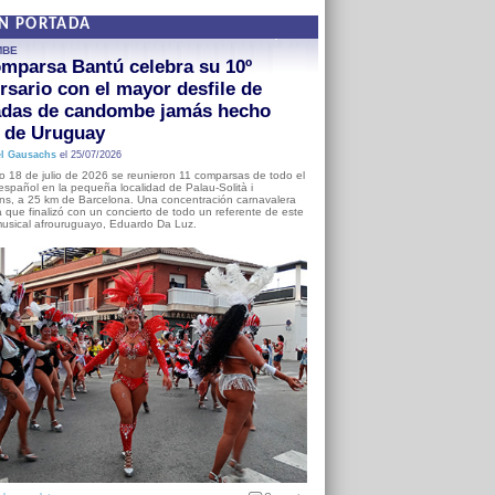
EN PORTADA
MBE
mparsa Bantú celebra su 10º
rsario con el mayor desfile de
adas de candombe jamás hecho
a de Uruguay
l Gausachs
el 25/07/2026
o 18 de julio de 2026 se reunieron 11 comparsas de todo el
o español en la pequeña localidad de Palau-Solità i
s, a 25 km de Barcelona. Una concentración carnavalera
 que finalizó con un concierto de todo un referente de este
usical afrouruguayo, Eduardo Da Luz.