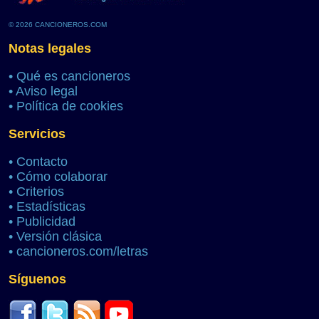
© 2026 CANCIONEROS.COM
Notas legales
•
Qué es cancioneros
•
Aviso legal
•
Política de cookies
Servicios
•
Contacto
•
Cómo colaborar
•
Criterios
•
Estadísticas
•
Publicidad
•
Versión clásica
•
cancioneros.com/letras
Síguenos