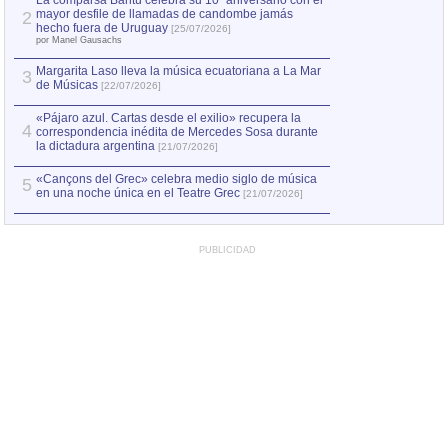
La comparsa Bantú celebra su 10º aniversario con el
mayor desfile de llamadas de candombe jamás
2
Capturan en Chile
2
hecho fuera de Uruguay
[25/07/2026]
el asesinato de Ví
por Manel Gausachs
Margarita Laso lleva la música ecuatoriana a La Mar
3
de Músicas
[22/07/2026]
«Pájaro azul. Cartas desde el exilio» recupera la
4
correspondencia inédita de Mercedes Sosa durante
la dictadura argentina
[21/07/2026]
«Cançons del Grec» celebra medio siglo de música
5
en una noche única en el Teatre Grec
[21/07/2026]
PUBLICIDAD