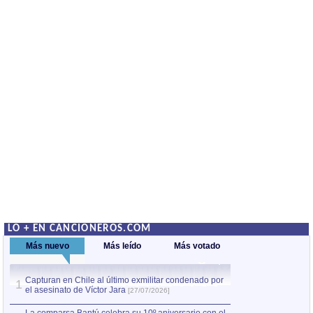
LO + EN CANCIONEROS.COM
Más nuevo
Más leído
Más votado
Capturan en Chile al último exmilitar condenado por
La comparsa Bantú
1
el asesinato de Víctor Jara
mayor desfile de
1
[27/07/2026]
hecho fuera de U
por Manel Gausachs