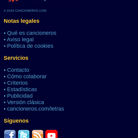
© 2026 CANCIONEROS.COM
Notas legales
•
Qué es cancioneros
•
Aviso legal
•
Política de cookies
Servicios
•
Contacto
•
Cómo colaborar
•
Criterios
•
Estadísticas
•
Publicidad
•
Versión clásica
•
cancioneros.com/letras
Síguenos