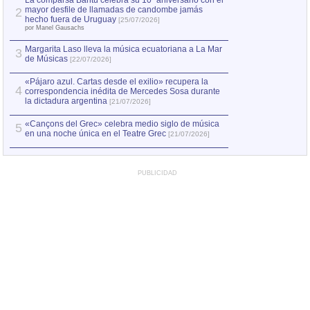
La comparsa Bantú celebra su 10º aniversario con el
mayor desfile de llamadas de candombe jamás
2
Capturan en Chile
2
hecho fuera de Uruguay
[25/07/2026]
el asesinato de Ví
por Manel Gausachs
Margarita Laso lleva la música ecuatoriana a La Mar
3
de Músicas
[22/07/2026]
«Pájaro azul. Cartas desde el exilio» recupera la
4
correspondencia inédita de Mercedes Sosa durante
la dictadura argentina
[21/07/2026]
«Cançons del Grec» celebra medio siglo de música
5
en una noche única en el Teatre Grec
[21/07/2026]
PUBLICIDAD