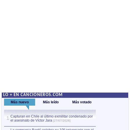
LO + EN CANCIONEROS.COM
Más nuevo
Más leído
Más votado
Capturan en Chile al último exmilitar condenado por
La comparsa Bantú
1
el asesinato de Víctor Jara
mayor desfile de
1
[27/07/2026]
hecho fuera de U
por Manel Gausachs