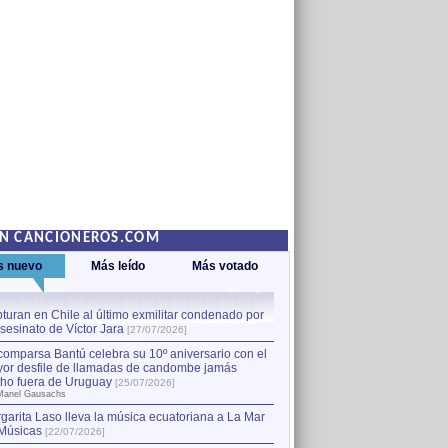
EN CANCIONEROS.COM
s nuevo
Más leído
Más votado
turan en Chile al último exmilitar condenado por
La comparsa Bantú celebra s
asesinato de Víctor Jara
mayor desfile de llamadas
1
[27/07/2026]
hecho fuera de Uruguay
[25
comparsa Bantú celebra su 10º aniversario con el
por Manel Gausachs
or desfile de llamadas de candombe jamás
Capturan en Chile al último
2
ho fuera de Uruguay
[25/07/2026]
el asesinato de Víctor Jara
[
Manel Gausachs
garita Laso lleva la música ecuatoriana a La Mar
Músicas
[22/07/2026]