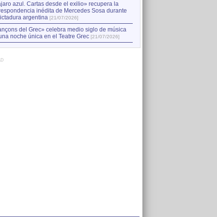
jaro azul. Cartas desde el exilio» recupera la
respondencia inédita de Mercedes Sosa durante
dictadura argentina
[21/07/2026]
nçons del Grec» celebra medio siglo de música
una noche única en el Teatre Grec
[21/07/2026]
AD