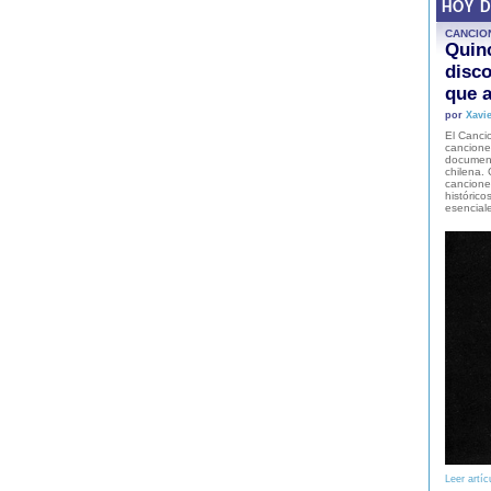
HOY 
CANCIO
Quinc
disco
que a
por
Xavie
El Cancio
cancione
document
chilena. 
canciones
histórico
esencial
Leer artíc