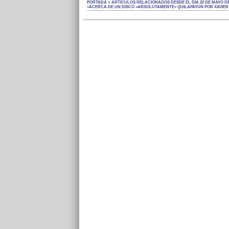
PORTADA > ARTÍCULOS RELACIONADOS DESDE EL DÍA 22 DE MAYO DE
«ACERCA DE UN DISCO «ABSOLUTAMENTE» QUILAPAYÚN POR XAVIER