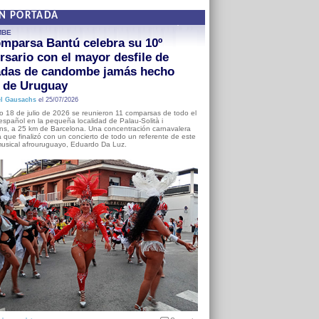
EN PORTADA
MBE
mparsa Bantú celebra su 10º
rsario con el mayor desfile de
adas de candombe jamás hecho
a de Uruguay
l Gausachs
el 25/07/2026
o 18 de julio de 2026 se reunieron 11 comparsas de todo el
o español en la pequeña localidad de Palau-Solità i
s, a 25 km de Barcelona. Una concentración carnavalera
 que finalizó con un concierto de todo un referente de este
usical afrouruguayo, Eduardo Da Luz.