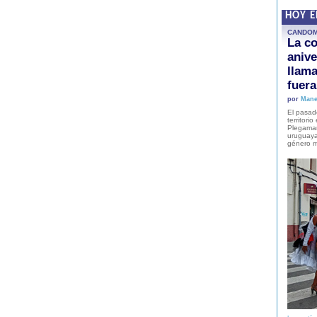
HOY 
CANDO
La co
anive
llam
fuer
por
Mane
El pasad
territori
Plegaman
uruguaya
género m