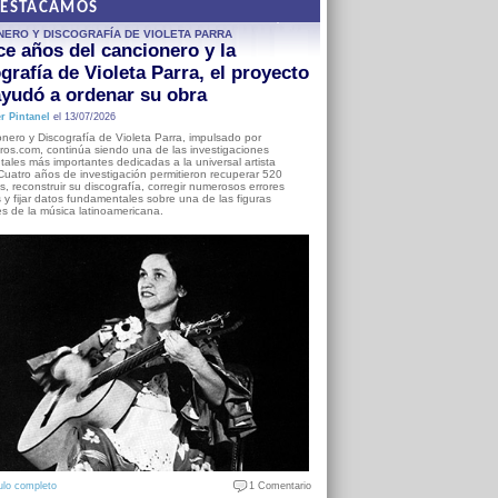
DESTACAMOS
NERO Y DISCOGRAFÍA DE VIOLETA PARRA
e años del cancionero y la
grafía de Violeta Parra, el proyecto
yudó a ordenar su obra
r Pintanel
el 13/07/2026
nero y Discografía de Violeta Parra, impulsado por
ros.com, continúa siendo una de las investigaciones
ales más importantes dedicadas a la universal artista
Cuatro años de investigación permitieron recuperar 520
, reconstruir su discografía, corregir numerosos errores
s y fijar datos fundamentales sobre una de las figuras
es de la música latinoamericana.
ulo completo
1 Comentario