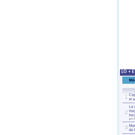
LO + 
Má
Cap
1
el 
La 
may
2
hec
por 
Mar
3
de 