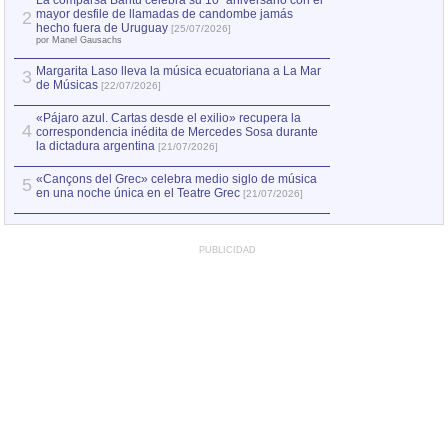
La comparsa Bantú celebra su 10º aniversario con el
mayor desfile de llamadas de candombe jamás
2
Capturan en Chile
2
hecho fuera de Uruguay
[25/07/2026]
el asesinato de Ví
por Manel Gausachs
Margarita Laso lleva la música ecuatoriana a La Mar
3
de Músicas
[22/07/2026]
«Pájaro azul. Cartas desde el exilio» recupera la
4
correspondencia inédita de Mercedes Sosa durante
la dictadura argentina
[21/07/2026]
«Cançons del Grec» celebra medio siglo de música
5
en una noche única en el Teatre Grec
[21/07/2026]
PUBLICIDAD