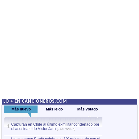
LO + EN CANCIONEROS.COM
Más nuevo
Más leído
Más votado
Capturan en Chile al último exmilitar condenado por
La comparsa Bantú
1
el asesinato de Víctor Jara
mayor desfile de
1
[27/07/2026]
hecho fuera de U
por Manel Gausachs