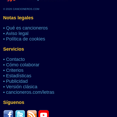
© 2026 CANCIONEROS.COM
Notas legales
•
Qué es cancioneros
•
Aviso legal
•
Política de cookies
Servicios
•
Contacto
•
Cómo colaborar
•
Criterios
•
Estadísticas
•
Publicidad
•
Versión clásica
•
cancioneros.com/letras
Síguenos