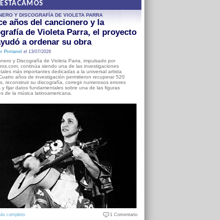
DESTACAMOS
NERO Y DISCOGRAFÍA DE VIOLETA PARRA
e años del cancionero y la
grafía de Violeta Parra, el proyecto
yudó a ordenar su obra
r Pintanel
el 13/07/2026
nero y Discografía de Violeta Parra, impulsado por
ros.com, continúa siendo una de las investigaciones
ales más importantes dedicadas a la universal artista
Cuatro años de investigación permitieron recuperar 520
, reconstruir su discografía, corregir numerosos errores
s y fijar datos fundamentales sobre una de las figuras
es de la música latinoamericana.
ulo completo
1 Comentario