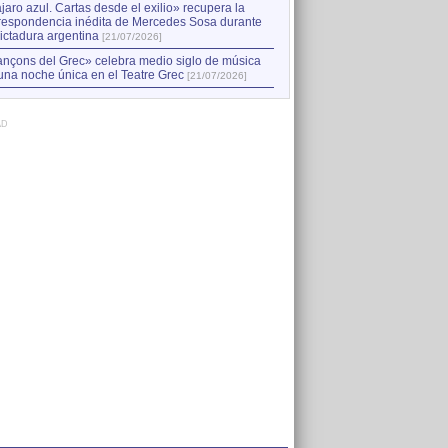
jaro azul. Cartas desde el exilio» recupera la
respondencia inédita de Mercedes Sosa durante
dictadura argentina
[21/07/2026]
nçons del Grec» celebra medio siglo de música
una noche única en el Teatre Grec
[21/07/2026]
AD