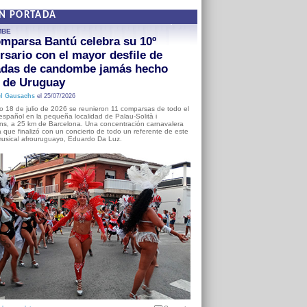
EN PORTADA
MBE
mparsa Bantú celebra su 10º
rsario con el mayor desfile de
adas de candombe jamás hecho
a de Uruguay
l Gausachs
el 25/07/2026
o 18 de julio de 2026 se reunieron 11 comparsas de todo el
o español en la pequeña localidad de Palau-Solità i
s, a 25 km de Barcelona. Una concentración carnavalera
 que finalizó con un concierto de todo un referente de este
usical afrouruguayo, Eduardo Da Luz.