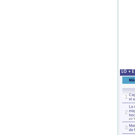
LO + 
Má
Cap
1
el 
La 
may
2
hec
por 
Mar
3
de 