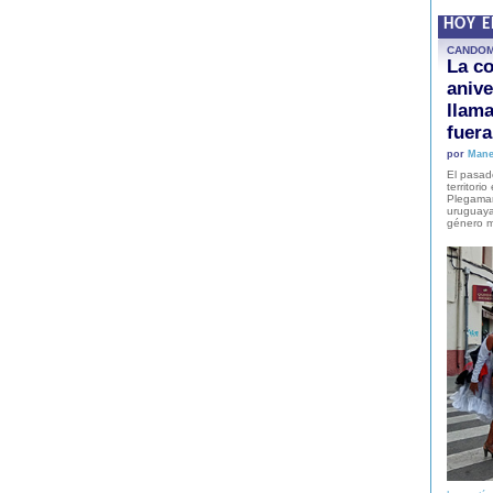
HOY 
CANDO
La co
anive
llam
fuer
por
Mane
El pasad
territori
Plegaman
uruguaya
género m