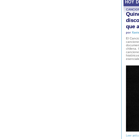
HOY 
CANCIO
Quinc
disco
que a
por
Xavie
El Cancio
cancione
document
chilena. 
canciones
histórico
esencial
Leer artíc