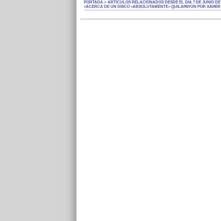
PORTADA > ARTÍCULOS RELACIONADOS DESDE EL DÍA 7 DE JUNIO DE 
«ACERCA DE UN DISCO «ABSOLUTAMENTE» QUILAPAYÚN POR XAVIER