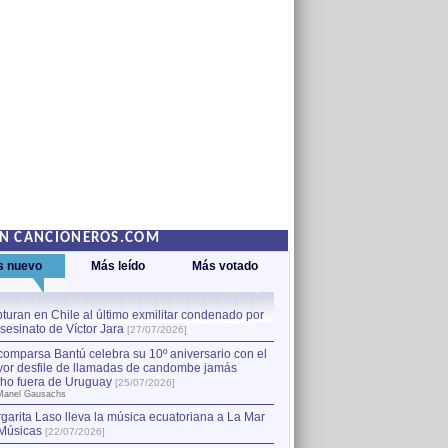
EN CANCIONEROS.COM
s nuevo
Más leído
Más votado
turan en Chile al último exmilitar condenado por
La comparsa Bantú celebra s
asesinato de Víctor Jara
mayor desfile de llamadas
1
[27/07/2026]
hecho fuera de Uruguay
[25
comparsa Bantú celebra su 10º aniversario con el
por Manel Gausachs
or desfile de llamadas de candombe jamás
Capturan en Chile al último
2
ho fuera de Uruguay
[25/07/2026]
el asesinato de Víctor Jara
[
Manel Gausachs
garita Laso lleva la música ecuatoriana a La Mar
Músicas
[22/07/2026]