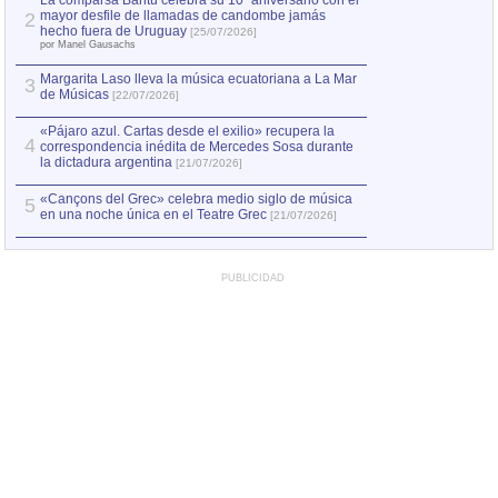
La comparsa Bantú celebra su 10º aniversario con el
mayor desfile de llamadas de candombe jamás
2
Capturan en Chile
2
hecho fuera de Uruguay
[25/07/2026]
el asesinato de Ví
por Manel Gausachs
Margarita Laso lleva la música ecuatoriana a La Mar
3
de Músicas
[22/07/2026]
«Pájaro azul. Cartas desde el exilio» recupera la
4
correspondencia inédita de Mercedes Sosa durante
la dictadura argentina
[21/07/2026]
«Cançons del Grec» celebra medio siglo de música
5
en una noche única en el Teatre Grec
[21/07/2026]
PUBLICIDAD