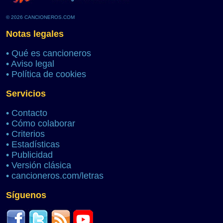
© 2026 CANCIONEROS.COM
Notas legales
•
Qué es cancioneros
•
Aviso legal
•
Política de cookies
Servicios
•
Contacto
•
Cómo colaborar
•
Criterios
•
Estadísticas
•
Publicidad
•
Versión clásica
•
cancioneros.com/letras
Síguenos