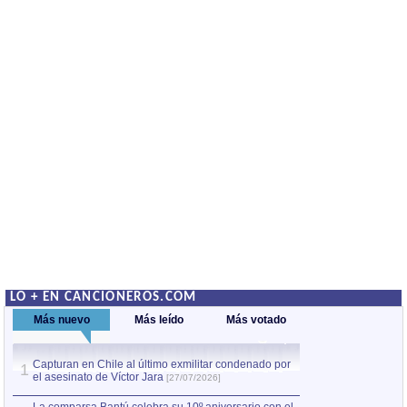
LO + EN CANCIONEROS.COM
Más nuevo
Más leído
Más votado
Capturan en Chile al último exmilitar condenado por
La comparsa Bantú
1
el asesinato de Víctor Jara
mayor desfile de
1
[27/07/2026]
hecho fuera de U
por Manel Gausachs