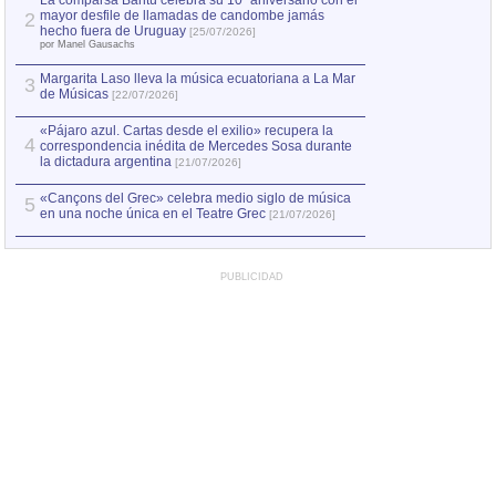
La comparsa Bantú celebra su 10º aniversario con el
mayor desfile de llamadas de candombe jamás
2
Capturan en Chile
2
hecho fuera de Uruguay
[25/07/2026]
el asesinato de Ví
por Manel Gausachs
Margarita Laso lleva la música ecuatoriana a La Mar
3
de Músicas
[22/07/2026]
«Pájaro azul. Cartas desde el exilio» recupera la
4
correspondencia inédita de Mercedes Sosa durante
la dictadura argentina
[21/07/2026]
«Cançons del Grec» celebra medio siglo de música
5
en una noche única en el Teatre Grec
[21/07/2026]
PUBLICIDAD