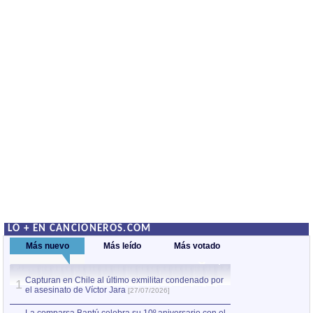
LO + EN CANCIONEROS.COM
Más nuevo
Más leído
Más votado
Capturan en Chile al último exmilitar condenado por
La comparsa Bantú
1
el asesinato de Víctor Jara
mayor desfile de
1
[27/07/2026]
hecho fuera de U
por Manel Gausachs