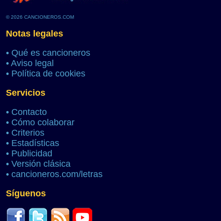
© 2026 CANCIONEROS.COM
Notas legales
•
Qué es cancioneros
•
Aviso legal
•
Política de cookies
Servicios
•
Contacto
•
Cómo colaborar
•
Criterios
•
Estadísticas
•
Publicidad
•
Versión clásica
•
cancioneros.com/letras
Síguenos