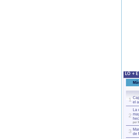
LO + 
Má
Cap
1
el 
La 
may
2
hec
por 
Mar
3
de 