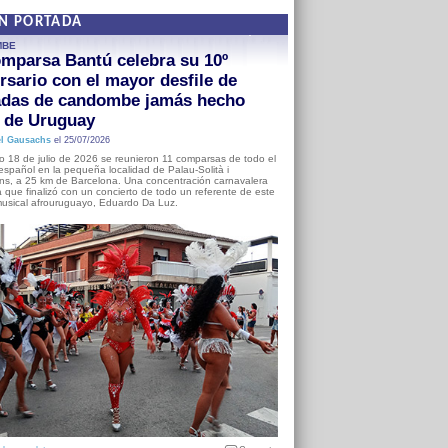
EN PORTADA
MBE
mparsa Bantú celebra su 10º
rsario con el mayor desfile de
adas de candombe jamás hecho
a de Uruguay
l Gausachs
el 25/07/2026
o 18 de julio de 2026 se reunieron 11 comparsas de todo el
o español en la pequeña localidad de Palau-Solità i
s, a 25 km de Barcelona. Una concentración carnavalera
 que finalizó con un concierto de todo un referente de este
usical afrouruguayo, Eduardo Da Luz.