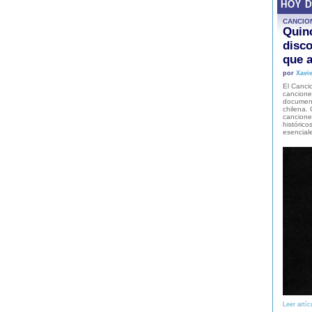
HOY 
CANCIO
Quinc
disco
que a
por
Xavie
El Cancio
cancione
document
chilena. 
canciones
histórico
esencial
Leer artíc