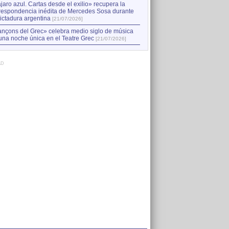
jaro azul. Cartas desde el exilio» recupera la
respondencia inédita de Mercedes Sosa durante
dictadura argentina
[21/07/2026]
nçons del Grec» celebra medio siglo de música
una noche única en el Teatre Grec
[21/07/2026]
AD