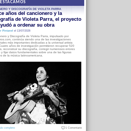
DESTACAMOS
NERO Y DISCOGRAFÍA DE VIOLETA PARRA
e años del cancionero y la
grafía de Violeta Parra, el proyecto
yudó a ordenar su obra
r Pintanel
el 13/07/2026
nero y Discografía de Violeta Parra, impulsado por
ros.com, continúa siendo una de las investigaciones
ales más importantes dedicadas a la universal artista
Cuatro años de investigación permitieron recuperar 520
, reconstruir su discografía, corregir numerosos errores
s y fijar datos fundamentales sobre una de las figuras
es de la música latinoamericana.
ulo completo
1 Comentario