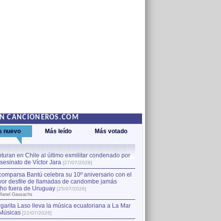
EN CANCIONEROS.COM
s nuevo
Más leído
Más votado
turan en Chile al último exmilitar condenado por
La comparsa Bantú celebra s
asesinato de Víctor Jara
mayor desfile de llamadas
1
[27/07/2026]
hecho fuera de Uruguay
[25
comparsa Bantú celebra su 10º aniversario con el
por Manel Gausachs
or desfile de llamadas de candombe jamás
Capturan en Chile al último
2
ho fuera de Uruguay
[25/07/2026]
el asesinato de Víctor Jara
[
Manel Gausachs
garita Laso lleva la música ecuatoriana a La Mar
Músicas
[22/07/2026]