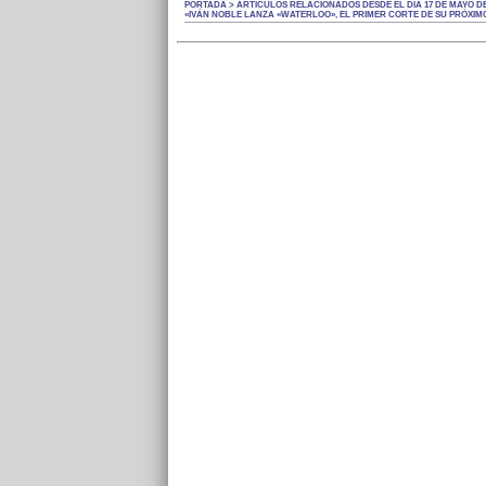
PORTADA > ARTÍCULOS RELACIONADOS DESDE EL DÍA 17 DE MAYO DE
«IVÁN NOBLE LANZA «WATERLOO», EL PRIMER CORTE DE SU PRÓXIMO