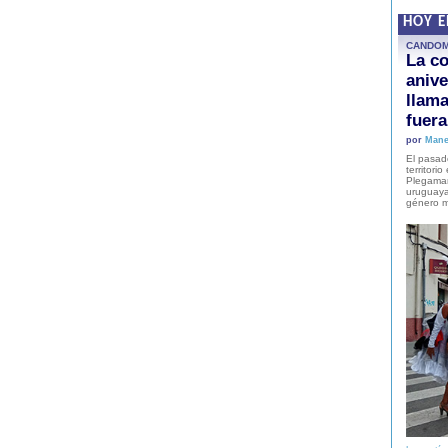
HOY 
CANDO
La co
anive
llam
fuer
por
Mane
El pasad
territori
Plegaman
uruguaya
género m