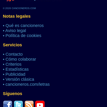
© 2026 CANCIONEROS.COM
Notas legales
•
Qué es cancioneros
•
Aviso legal
•
Política de cookies
Servicios
•
Contacto
•
Cómo colaborar
•
Criterios
•
Estadísticas
•
Publicidad
•
Versión clásica
•
cancioneros.com/letras
Síguenos