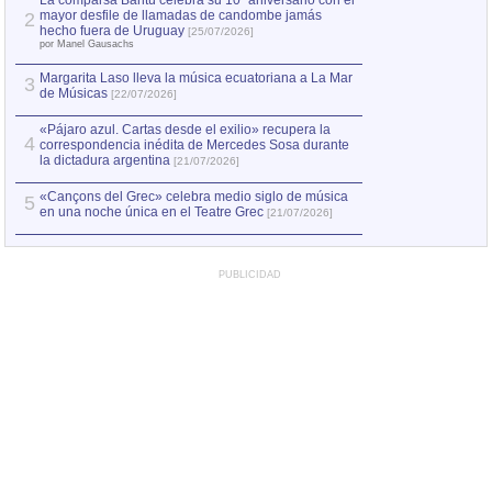
La comparsa Bantú celebra su 10º aniversario con el
mayor desfile de llamadas de candombe jamás
2
Capturan en Chile
2
hecho fuera de Uruguay
[25/07/2026]
el asesinato de Ví
por Manel Gausachs
Margarita Laso lleva la música ecuatoriana a La Mar
3
de Músicas
[22/07/2026]
«Pájaro azul. Cartas desde el exilio» recupera la
4
correspondencia inédita de Mercedes Sosa durante
la dictadura argentina
[21/07/2026]
«Cançons del Grec» celebra medio siglo de música
5
en una noche única en el Teatre Grec
[21/07/2026]
PUBLICIDAD