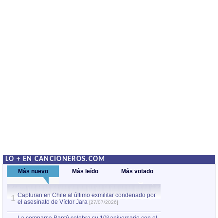
LO + EN CANCIONEROS.COM
Más nuevo
Más leído
Más votado
Capturan en Chile al último exmilitar condenado por
La comparsa Bantú
1
el asesinato de Víctor Jara
mayor desfile de
1
[27/07/2026]
hecho fuera de U
por Manel Gausachs