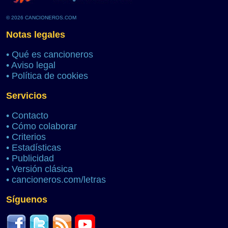
© 2026 CANCIONEROS.COM
Notas legales
•
Qué es cancioneros
•
Aviso legal
•
Política de cookies
Servicios
•
Contacto
•
Cómo colaborar
•
Criterios
•
Estadísticas
•
Publicidad
•
Versión clásica
•
cancioneros.com/letras
Síguenos