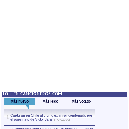
LO + EN CANCIONEROS.COM
Más nuevo
Más leído
Más votado
Capturan en Chile al último exmilitar condenado por
La comparsa Bantú
1
el asesinato de Víctor Jara
mayor desfile de
1
[27/07/2026]
hecho fuera de U
por Manel Gausachs