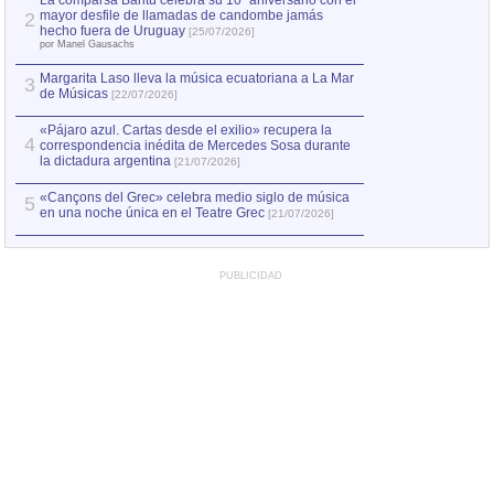
La comparsa Bantú celebra su 10º aniversario con el
mayor desfile de llamadas de candombe jamás
2
Capturan en Chile
2
hecho fuera de Uruguay
[25/07/2026]
el asesinato de Ví
por Manel Gausachs
Margarita Laso lleva la música ecuatoriana a La Mar
Margarita Laso ll
3
3
de Músicas
de Músicas
[22/07/2026]
[22/07
«Pájaro azul. Cartas desde el exilio» recupera la
4
correspondencia inédita de Mercedes Sosa durante
la dictadura argentina
[21/07/2026]
«Cançons del Grec» celebra medio siglo de música
5
en una noche única en el Teatre Grec
[21/07/2026]
PUBLICIDAD